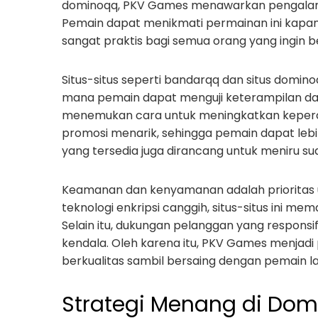
dominoqq, PKV Games menawarkan pengalam
Pemain dapat menikmati permainan ini kapan
sangat praktis bagi semua orang yang ingin b
Situs-situs seperti bandarqq dan situs domi
mana pemain dapat menguji keterampilan dan s
menemukan cara untuk meningkatkan keperc
promosi menarik, sehingga pemain dapat lebih
yang tersedia juga dirancang untuk meniru su
Keamanan dan kenyamanan adalah prioritas
teknologi enkripsi canggih, situs-situs ini 
Selain itu, dukungan pelanggan yang respons
kendala. Oleh karena itu, PKV Games menjadi
berkualitas sambil bersaing dengan pemain lai
Strategi Menang di Do