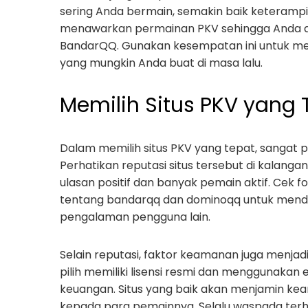
sering Anda bermain, semakin baik keterampil
menawarkan permainan PKV sehingga Anda d
BandarQQ. Gunakan kesempatan ini untuk me
yang mungkin Anda buat di masa lalu.
Memilih Situs PKV yang 
Dalam memilih situs PKV yang tepat, sangat 
Perhatikan reputasi situs tersebut di kalanga
ulasan positif dan banyak pemain aktif. Cek
tentang bandarqq dan dominoqq untuk mendap
pengalaman pengguna lain.
Selain reputasi, faktor keamanan juga menjad
pilih memiliki lisensi resmi dan menggunakan e
keuangan. Situs yang baik akan menjamin 
kepada para pemainnya. Selalu waspada ter