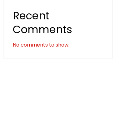
Recent
Comments
No comments to show.