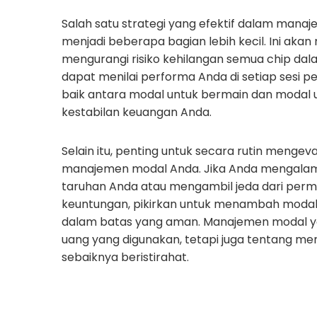
Salah satu strategi yang efektif dalam ma
menjadi beberapa bagian lebih kecil. Ini ak
mengurangi risiko kehilangan semua chip dala
dapat menilai performa Anda di setiap sesi p
baik antara modal untuk bermain dan modal
kestabilan keuangan Anda.
Selain itu, penting untuk secara rutin mengev
manajemen modal Anda. Jika Anda mengalami
taruhan Anda atau mengambil jeda dari perm
keuntungan, pikirkan untuk menambah modal s
dalam batas yang aman. Manajemen modal y
uang yang digunakan, tetapi juga tentang m
sebaiknya beristirahat.