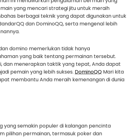
yanan ini menawarkan pengalaman bermain yang
ain yang mencari strategi jitu untuk meraih
mbahas berbagai teknik yang dapat digunakan untuk
 BandarQQ dan DominoQQ, serta mengenal lebih
inannya.
 dan domino memerlukan tidak hanya
mahaman yang baik tentang permainan tersebut.
, dan menerapkan taktik yang tepat, Anda dapat
di pemain yang lebih sukses.
DominoQQ
Mari kita
 dapat membantu Anda meraih kemenangan di dunia
 yang semakin populer di kalangan pencinta
am pilihan permainan, termasuk poker dan