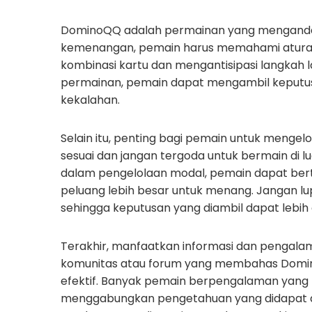
DominoQQ adalah permainan yang mengandalk
kemenangan, pemain harus memahami aturan
kombinasi kartu dan mengantisipasi langkah
permainan, pemain dapat mengambil keputusa
kekalahan.
Selain itu, penting bagi pemain untuk menge
sesuai dan jangan tergoda untuk bermain di lu
dalam pengelolaan modal, pemain dapat bert
peluang lebih besar untuk menang. Jangan lup
sehingga keputusan yang diambil dapat lebih o
Terakhir, manfaatkan informasi dan pengala
komunitas atau forum yang membahas DominoQ
efektif. Banyak pemain berpengalaman yang 
menggabungkan pengetahuan yang didapat da