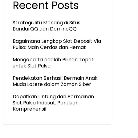
Recent Posts
Strategi Jitu Menang di Situs
BandarQQ dan DominoQQ
Bagaimana Lengkap Slot Deposit Via
Pulsa: Main Cerdas dan Hemat
Mengapa Tri adalah Pilihan Tepat
untuk Slot Pulsa
Pendekatan Berhasil Bermain Anak
Muda Lotere dalam Zaman Siber
Dapatkan Untung dari Permainan
Slot Pulsa Indosat: Panduan
Komprehensif