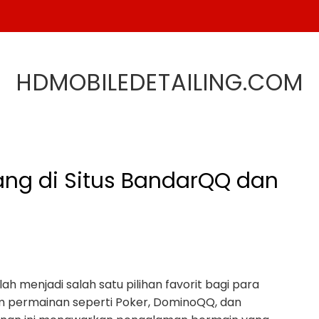
HDMOBILEDETAILING.COM
nang di Situs BandarQQ dan
h menjadi salah satu pilihan favorit bagi para
 permainan seperti Poker, DominoQQ, dan