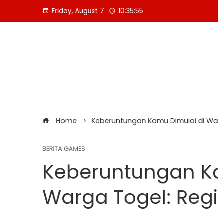
Skip
Friday, August 7
10:35:56
to
content
Home
Keberuntungan Kamu Dimulai di Warga
BERITA GAMES
Keberuntungan Ka
Warga Togel: Regis