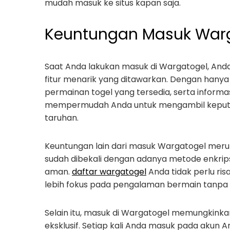
mudah masuk ke situs kapan saja.
Keuntungan Masuk War
Saat Anda lakukan masuk di Wargatogel, An
fitur menarik yang ditawarkan. Dengan hanya
permainan togel yang tersedia, serta informasi 
mempermudah Anda untuk mengambil keputu
taruhan.
Keuntungan lain dari masuk Wargatogel meru
sudah dibekali dengan adanya metode enkrips
aman.
daftar wargatogel
Anda tidak perlu ris
lebih fokus pada pengalaman bermain tanpa
Selain itu, masuk di Wargatogel memungkin
eksklusif. Setiap kali Anda masuk pada aku