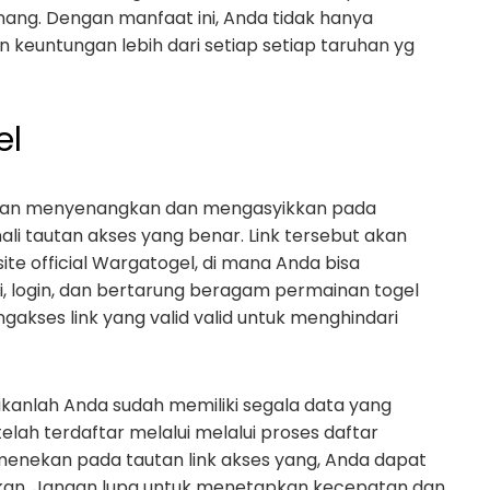
ang. Dengan manfaat ini, Anda tidak hanya
euntungan lebih dari setiap setiap taruhan yg
el
gan menyenangkan dan mengasyikkan pada
li tautan akses yang benar. Link tersebut akan
official Wargatogel, di mana Anda bisa
i, login, dan bertarung beragam permainan togel
gakses link yang valid valid untuk menghindari
kanlah Anda sudah memiliki segala data yang
elah terdaftar melalui melalui proses daftar
enekan pada tautan link akses yang, Anda dapat
rkan. Jangan lupa untuk menetapkan kecepatan dan