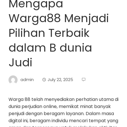
Mengapa
Warga88 Menjadi
Pilihan Terbaik
dalam B dunia
Judi
admin
July 22, 2025
Warga 88 telah menyediakan perhatian utama di
dunia perjudian online, memikat minat banyak
penjudi dengan beragam layanan. Dalam masa
digital ini, beragam individu mencari tempat yang