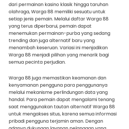
dari permainan kasino klasik hingga taruhan
olahraga, Warga 88 memiliki sesuatu untuk
setiap jenis pemain. Melalui daftar Warga 88
yang terus diperbarui, pemain dapat
menemukan permainan-purba yang sedang
trending dan juga alternatif baru yang
menambah keseruan. Variasi ini menjadikan
Warga 88 menjadi pilihan yang menarik bagi
semua pecinta perjudian.
Warga 88 juga memastikan keamanan dan
kenyamanan pengguna para penggunanya
melalui mekanisme perlindungan data yang
handal. Para pemain dapat mengalami tenang
saat menggunakan tautan alternatif Warga 88
untuk mengakses situs, karena semua informasi
pribadi pengguna terjamin aman. Dengan
adanya dukungan layanan pelanggan yang