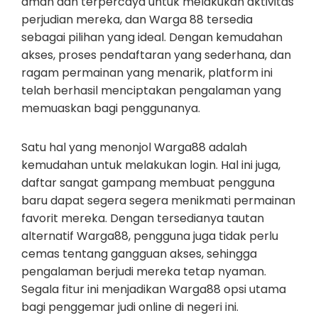
aman dan terpercaya untuk melakukan aktivitas
perjudian mereka, dan Warga 88 tersedia
sebagai pilihan yang ideal. Dengan kemudahan
akses, proses pendaftaran yang sederhana, dan
ragam permainan yang menarik, platform ini
telah berhasil menciptakan pengalaman yang
memuaskan bagi penggunanya.
Satu hal yang menonjol Warga88 adalah
kemudahan untuk melakukan login. Hal ini juga,
daftar sangat gampang membuat pengguna
baru dapat segera segera menikmati permainan
favorit mereka. Dengan tersedianya tautan
alternatif Warga88, pengguna juga tidak perlu
cemas tentang gangguan akses, sehingga
pengalaman berjudi mereka tetap nyaman.
Segala fitur ini menjadikan Warga88 opsi utama
bagi penggemar judi online di negeri ini.