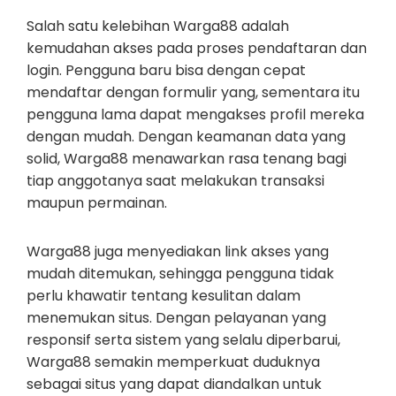
Salah satu kelebihan Warga88 adalah
kemudahan akses pada proses pendaftaran dan
login. Pengguna baru bisa dengan cepat
mendaftar dengan formulir yang, sementara itu
pengguna lama dapat mengakses profil mereka
dengan mudah. Dengan keamanan data yang
solid, Warga88 menawarkan rasa tenang bagi
tiap anggotanya saat melakukan transaksi
maupun permainan.
Warga88 juga menyediakan link akses yang
mudah ditemukan, sehingga pengguna tidak
perlu khawatir tentang kesulitan dalam
menemukan situs. Dengan pelayanan yang
responsif serta sistem yang selalu diperbarui,
Warga88 semakin memperkuat duduknya
sebagai situs yang dapat diandalkan untuk