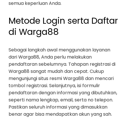
semua keperluan Anda.
Metode Login serta Daftar
di Warga88
Sebagai langkah awal menggunakan layanan
dari Warga88, Anda perlu melakukan
pendaftaran sebelumnya. Tahapan registrasi di
Warga88 sangat mudah dan cepat. Cukup
mengunjungi situs resmi Warga88 dan mencari
tombol registrasi. Selanjutnya, isi formulir
pendaftaran dengan informasi yang dibutuhkan,
seperti nama lengkap, email, serta no telepon.
Pastikan seluruh informasi yang dimasukkan
benar agar bisa mendapatkan akun yang sah.