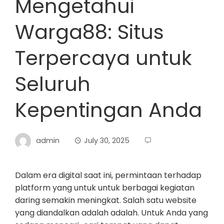
Mengetahui
Warga88: Situs
Terpercaya untuk
Seluruh
Kepentingan Anda
admin
July 30, 2025
Dalam era digital saat ini, permintaan terhadap
platform yang untuk untuk berbagai kegiatan
daring semakin meningkat. Salah satu website
yang diandalkan adalah adalah. Untuk Anda yang