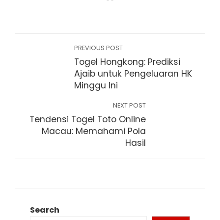
PREVIOUS POST
Togel Hongkong: Prediksi
Ajaib untuk Pengeluaran HK
Minggu Ini
NEXT POST
Tendensi Togel Toto Online
Macau: Memahami Pola
Hasil
Search