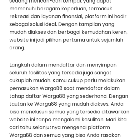
sedang mencari-cari tempat yang dapat
memenuhi beragam keperluan, termasuk
rekreasi dan layanan finansial, platform ini hadir
sebagai solusi ideal. Dengan tampilan yang
mudah diakses dan berbagai kemudahan keren,
website ini jadi pilihan pertama untuk sejumlah
orang.
Langkah dalam mendaftar dan menyimpan
seluruh fasilitas yang tersedia juga sangat
cukuplah mudah. Kamu cukup perlu melakukan
pemasukan Warga88 saat mendaftar dalam
tahap daftar Warga88 yang sederhana. Dengan
tautan ke Warga88 yang mudah diakses, Anda
bisa menelusuri semua yang tersedia ditawarkan
website ini tanpa mengalami kesulitan. Mari kita
cari tahu selanjutnya mengenai platform
Warga88 dan semua yang bisa Anda rasakan