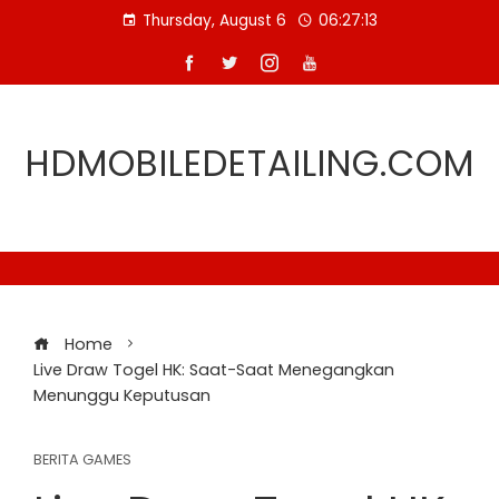
Skip
Thursday, August 6
06:27:14
to
content
HDMOBILEDETAILING.COM
Home
Live Draw Togel HK: Saat-Saat Menegangkan
Menunggu Keputusan
BERITA GAMES