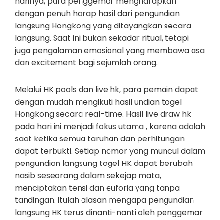
harinya, para penggemar mengharapkan
dengan penuh harap hasil dari pengundian
langsung Hongkong yang ditayangkan secara
langsung. Saat ini bukan sekadar ritual, tetapi
juga pengalaman emosional yang membawa asa
dan excitement bagi sejumlah orang.
Melalui HK pools dan live hk, para pemain dapat
dengan mudah mengikuti hasil undian togel
Hongkong secara real-time. Hasil live draw hk
pada hari ini menjadi fokus utama , karena adalah
saat ketika semua taruhan dan perhitungan
dapat terbukti. Setiap nomor yang muncul dalam
pengundian langsung togel HK dapat berubah
nasib seseorang dalam sekejap mata,
menciptakan tensi dan euforia yang tanpa
tandingan. Itulah alasan mengapa pengundian
langsung HK terus dinanti-nanti oleh penggemar