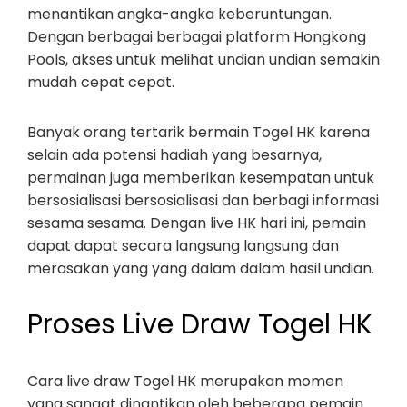
menantikan angka-angka keberuntungan.
Dengan berbagai berbagai platform Hongkong
Pools, akses untuk melihat undian undian semakin
mudah cepat cepat.
Banyak orang tertarik bermain Togel HK karena
selain ada potensi hadiah yang besarnya,
permainan juga memberikan kesempatan untuk
bersosialisasi bersosialisasi dan berbagi informasi
sesama sesama. Dengan live HK hari ini, pemain
dapat dapat secara langsung langsung dan
merasakan yang yang dalam dalam hasil undian.
Proses Live Draw Togel HK
Cara live draw Togel HK merupakan momen
yang sangat dinantikan oleh beberapa pemain