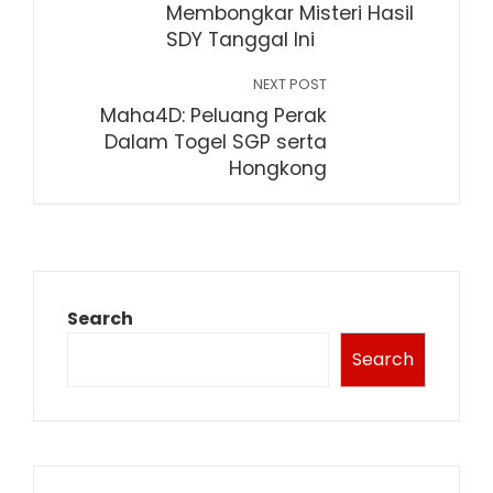
Membongkar Misteri Hasil
SDY Tanggal Ini
NEXT POST
Maha4D: Peluang Perak
Dalam Togel SGP serta
Hongkong
Search
Search