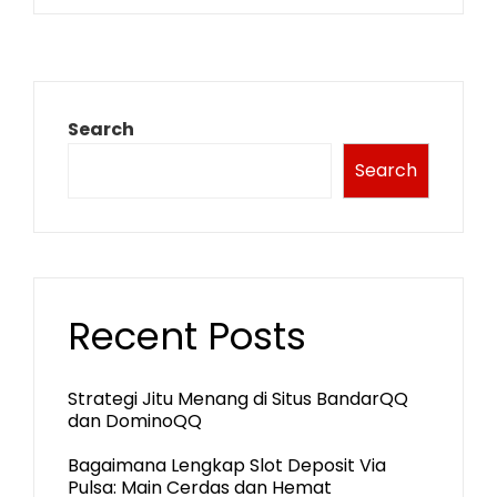
Search
Search
Recent Posts
Strategi Jitu Menang di Situs BandarQQ
dan DominoQQ
Bagaimana Lengkap Slot Deposit Via
Pulsa: Main Cerdas dan Hemat