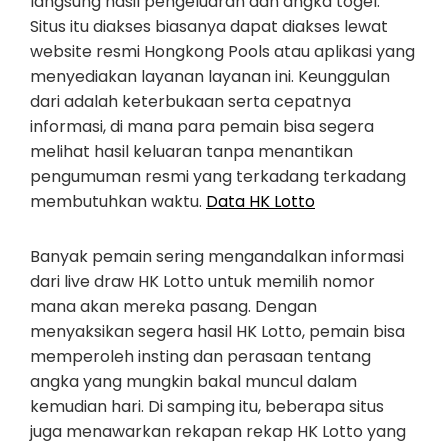
langsung hasil pengeluaran dan angka togel.
Situs itu diakses biasanya dapat diakses lewat
website resmi Hongkong Pools atau aplikasi yang
menyediakan layanan layanan ini. Keunggulan
dari adalah keterbukaan serta cepatnya
informasi, di mana para pemain bisa segera
melihat hasil keluaran tanpa menantikan
pengumuman resmi yang terkadang terkadang
membutuhkan waktu.
Data HK Lotto
Banyak pemain sering mengandalkan informasi
dari live draw HK Lotto untuk memilih nomor
mana akan mereka pasang. Dengan
menyaksikan segera hasil HK Lotto, pemain bisa
memperoleh insting dan perasaan tentang
angka yang mungkin bakal muncul dalam
kemudian hari. Di samping itu, beberapa situs
juga menawarkan rekapan rekap HK Lotto yang