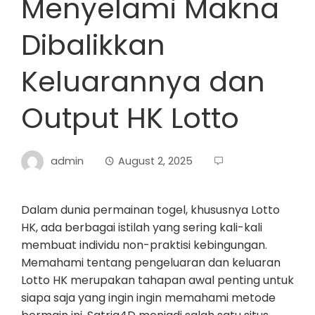
Menyelami Makna
Dibalikkan
Keluarannya dan
Output HK Lotto
admin
August 2, 2025
Dalam dunia permainan togel, khususnya Lotto
HK, ada berbagai istilah yang sering kali-kali
membuat individu non-praktisi kebingungan.
Memahami tentang pengeluaran dan keluaran
Lotto HK merupakan tahapan awal penting untuk
siapa saja yang ingin ingin memahami metode