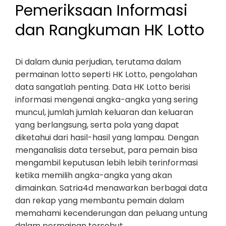
Pemeriksaan Informasi
dan Rangkuman HK Lotto
Di dalam dunia perjudian, terutama dalam
permainan lotto seperti HK Lotto, pengolahan
data sangatlah penting. Data HK Lotto berisi
informasi mengenai angka-angka yang sering
muncul, jumlah jumlah keluaran dan keluaran
yang berlangsung, serta pola yang dapat
diketahui dari hasil-hasil yang lampau. Dengan
menganalisis data tersebut, para pemain bisa
mengambil keputusan lebih lebih terinformasi
ketika memilih angka-angka yang akan
dimainkan. Satria4d menawarkan berbagai data
dan rekap yang membantu pemain dalam
memahami kecenderungan dan peluang untung
dalam permainan tersebut.