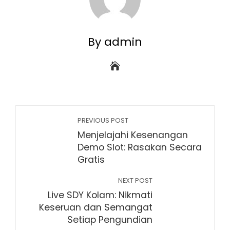
By admin
PREVIOUS POST
Menjelajahi Kesenangan
Demo Slot: Rasakan Secara
Gratis
NEXT POST
Live SDY Kolam: Nikmati
Keseruan dan Semangat
Setiap Pengundian