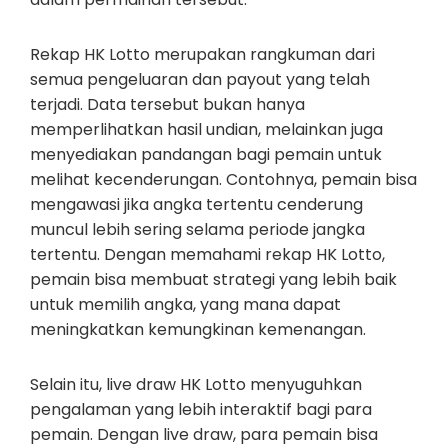
Rekap HK Lotto merupakan rangkuman dari
semua pengeluaran dan payout yang telah
terjadi. Data tersebut bukan hanya
memperlihatkan hasil undian, melainkan juga
menyediakan pandangan bagi pemain untuk
melihat kecenderungan. Contohnya, pemain bisa
mengawasi jika angka tertentu cenderung
muncul lebih sering selama periode jangka
tertentu. Dengan memahami rekap HK Lotto,
pemain bisa membuat strategi yang lebih baik
untuk memilih angka, yang mana dapat
meningkatkan kemungkinan kemenangan.
Selain itu, live draw HK Lotto menyuguhkan
pengalaman yang lebih interaktif bagi para
pemain. Dengan live draw, para pemain bisa