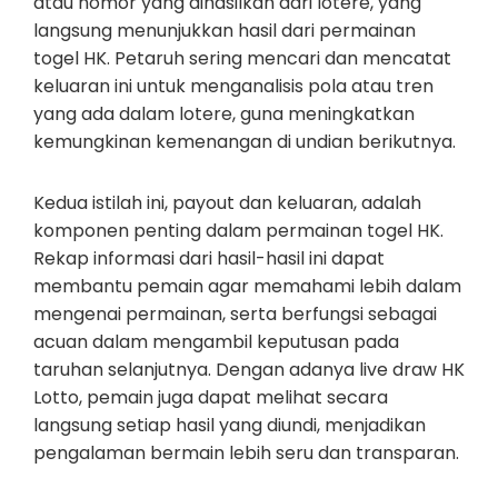
atau nomor yang dihasilkan dari lotere, yang
langsung menunjukkan hasil dari permainan
togel HK. Petaruh sering mencari dan mencatat
keluaran ini untuk menganalisis pola atau tren
yang ada dalam lotere, guna meningkatkan
kemungkinan kemenangan di undian berikutnya.
Kedua istilah ini, payout dan keluaran, adalah
komponen penting dalam permainan togel HK.
Rekap informasi dari hasil-hasil ini dapat
membantu pemain agar memahami lebih dalam
mengenai permainan, serta berfungsi sebagai
acuan dalam mengambil keputusan pada
taruhan selanjutnya. Dengan adanya live draw HK
Lotto, pemain juga dapat melihat secara
langsung setiap hasil yang diundi, menjadikan
pengalaman bermain lebih seru dan transparan.