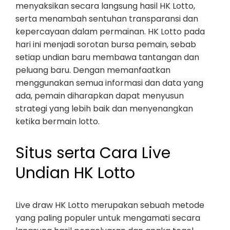
menyaksikan secara langsung hasil HK Lotto,
serta menambah sentuhan transparansi dan
kepercayaan dalam permainan. HK Lotto pada
hari ini menjadi sorotan bursa pemain, sebab
setiap undian baru membawa tantangan dan
peluang baru. Dengan memanfaatkan
menggunakan semua informasi dan data yang
ada, pemain diharapkan dapat menyusun
strategi yang lebih baik dan menyenangkan
ketika bermain lotto.
Situs serta Cara Live
Undian HK Lotto
Live draw HK Lotto merupakan sebuah metode
yang paling populer untuk mengamati secara