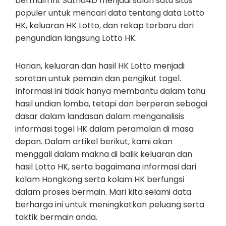
bermain ini. Satria4D menjadi salah satu situs
populer untuk mencari data tentang data Lotto
HK, keluaran HK Lotto, dan rekap terbaru dari
pengundian langsung Lotto HK.
Harian, keluaran dan hasil HK Lotto menjadi
sorotan untuk pemain dan pengikut togel.
Informasi ini tidak hanya membantu dalam tahu
hasil undian lomba, tetapi dan berperan sebagai
dasar dalam landasan dalam menganalisis
informasi togel HK dalam peramalan di masa
depan. Dalam artikel berikut, kami akan
menggali dalam makna di balik keluaran dan
hasil Lotto HK, serta bagaimana informasi dari
kolam Hongkong serta kolam HK berfungsi
dalam proses bermain. Mari kita selami data
berharga ini untuk meningkatkan peluang serta
taktik bermain anda.