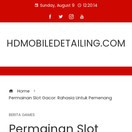
Skip
Sunday, August 9
12:20:14
to
content
HDMOBILEDETAILING.COM
Home
Permainan Slot Gacor: Rahasia Untuk Pemenang
BERITA GAMES
Permainan Slot