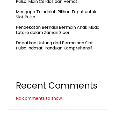
Pulsa: Main Cerdas dan Hemat
Mengapa Tri adalah Pilihan Tepat untuk
Slot Pulsa
Pendekatan Berhasil Bermain Anak Muda
Lotere dalam Zaman Siber
Dapatkan Untung dari Permainan Slot
Pulsa Indosat: Panduan Komprehensif
Recent Comments
No comments to show.