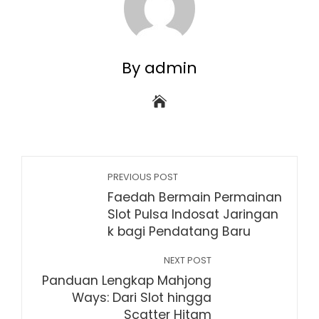
By admin
PREVIOUS POST
Faedah Bermain Permainan
Slot Pulsa Indosat Jaringan
k bagi Pendatang Baru
NEXT POST
Panduan Lengkap Mahjong
Ways: Dari Slot hingga
Scatter Hitam