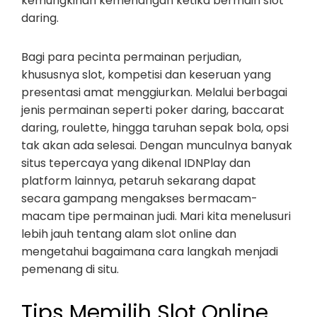
kemungkinan kemenangan ketika bermain slot
daring.
Bagi para pecinta permainan perjudian,
khususnya slot, kompetisi dan keseruan yang
presentasi amat menggiurkan. Melalui berbagai
jenis permainan seperti poker daring, baccarat
daring, roulette, hingga taruhan sepak bola, opsi
tak akan ada selesai. Dengan munculnya banyak
situs tepercaya yang dikenal IDNPlay dan
platform lainnya, petaruh sekarang dapat
secara gampang mengakses bermacam-
macam tipe permainan judi. Mari kita menelusuri
lebih jauh tentang alam slot online dan
mengetahui bagaimana cara langkah menjadi
pemenang di situ.
Tips Memilih Slot Online