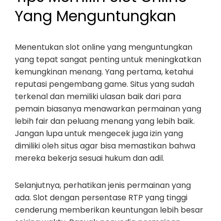
Yang Menguntungkan
Menentukan slot online yang menguntungkan
yang tepat sangat penting untuk meningkatkan
kemungkinan menang. Yang pertama, ketahui
reputasi pengembang game. Situs yang sudah
terkenal dan memiliki ulasan baik dari para
pemain biasanya menawarkan permainan yang
lebih fair dan peluang menang yang lebih baik.
Jangan lupa untuk mengecek juga izin yang
dimiliki oleh situs agar bisa memastikan bahwa
mereka bekerja sesuai hukum dan adil.
Selanjutnya, perhatikan jenis permainan yang
ada. Slot dengan persentase RTP yang tinggi
cenderung memberikan keuntungan lebih besar