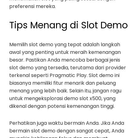
preferensi mereka.
Tips Menang di Slot Demo
Memilih slot demo yang tepat adalah langkah
awal yang penting untuk meraih kemenangan
besar. Pastikan Anda mencoba berbagai jenis
slot demo yang tersedia, terutama dari provider
terkenal seperti Pragmatic Play. Slot demo ini
biasanya memiliki fitur menarik dan peluang
menang yang lebih baik. Selain itu, jangan ragu
untuk mengeksplorasi demo slot x500, yang
dikenal dengan potensi kemenangan tinggi.
Perhatikan juga waktu bermain Anda. Jika Anda
bermain slot demo dengan sangat cepat, Anda