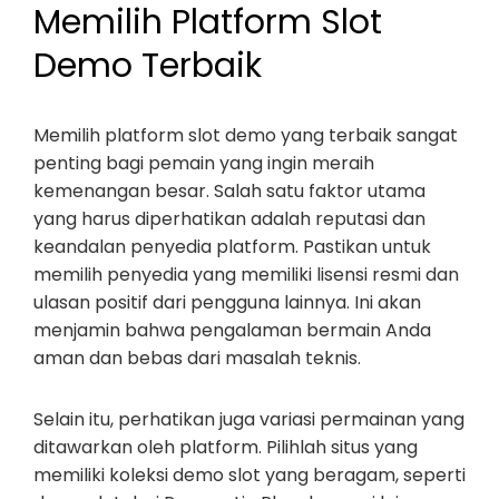
Memilih Platform Slot
Demo Terbaik
Memilih platform slot demo yang terbaik sangat
penting bagi pemain yang ingin meraih
kemenangan besar. Salah satu faktor utama
yang harus diperhatikan adalah reputasi dan
keandalan penyedia platform. Pastikan untuk
memilih penyedia yang memiliki lisensi resmi dan
ulasan positif dari pengguna lainnya. Ini akan
menjamin bahwa pengalaman bermain Anda
aman dan bebas dari masalah teknis.
Selain itu, perhatikan juga variasi permainan yang
ditawarkan oleh platform. Pilihlah situs yang
memiliki koleksi demo slot yang beragam, seperti