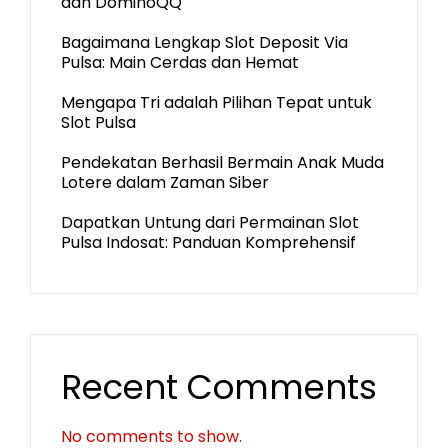
dan DominoQQ
Bagaimana Lengkap Slot Deposit Via
Pulsa: Main Cerdas dan Hemat
Mengapa Tri adalah Pilihan Tepat untuk
Slot Pulsa
Pendekatan Berhasil Bermain Anak Muda
Lotere dalam Zaman Siber
Dapatkan Untung dari Permainan Slot
Pulsa Indosat: Panduan Komprehensif
Recent Comments
No comments to show.