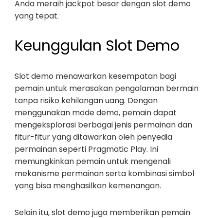
Anda meraih jackpot besar dengan slot demo
yang tepat.
Keunggulan Slot Demo
Slot demo menawarkan kesempatan bagi
pemain untuk merasakan pengalaman bermain
tanpa risiko kehilangan uang. Dengan
menggunakan mode demo, pemain dapat
mengeksplorasi berbagai jenis permainan dan
fitur-fitur yang ditawarkan oleh penyedia
permainan seperti Pragmatic Play. Ini
memungkinkan pemain untuk mengenali
mekanisme permainan serta kombinasi simbol
yang bisa menghasilkan kemenangan.
Selain itu, slot demo juga memberikan pemain