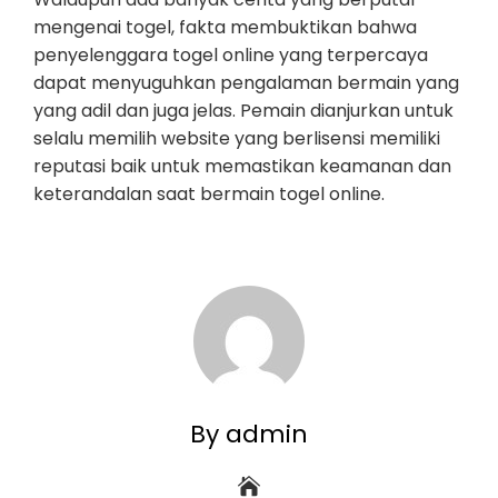
mengenai togel, fakta membuktikan bahwa
penyelenggara togel online yang terpercaya
dapat menyuguhkan pengalaman bermain yang
yang adil dan juga jelas. Pemain dianjurkan untuk
selalu memilih website yang berlisensi memiliki
reputasi baik untuk memastikan keamanan dan
keterandalan saat bermain togel online.
By admin