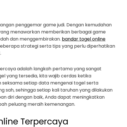
 kalangan penggemar game judi. Dengan kemudahan
et yang menawarkan memberikan berbagai game
 mudah dan menggembirakan.
bandar togel online
eberapa strategi serta tips yang perlu diperhatikan
.
erpercaya adalah langkah pertama yang sangat
el yang tersedia, kita wajib cerdas ketika
 seksama setiap data mengenai togel serta
ng sah, sehingga setiap kali taruhan yang dilakukan
pan diri dengan baik, Anda dapat meningkatkan
ah peluang meraih kemenangan.
nline Terpercaya