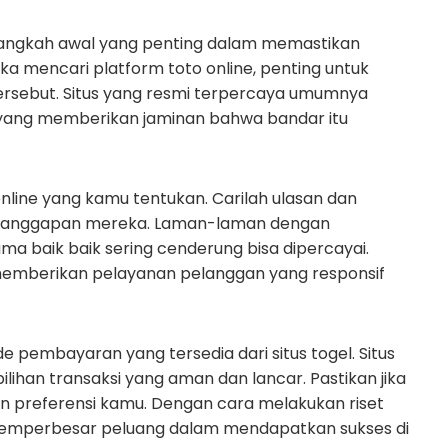
h langkah awal yang penting dalam memastikan
a mencari platform toto online, penting untuk
s tersebut. Situs yang resmi terpercaya umumnya
g, yang memberikan jaminan bahwa bandar itu
nline yang kamu tentukan. Carilah ulasan dan
ui tanggapan mereka. Laman-laman dengan
 baik baik sering cenderung bisa dipercayai.
memberikan pelayanan pelanggan yang responsif
 pembayaran yang tersedia dari situs togel. Situs
lihan transaksi yang aman dan lancar. Pastikan jika
n preferensi kamu. Dengan cara melakukan riset
memperbesar peluang dalam mendapatkan sukses di