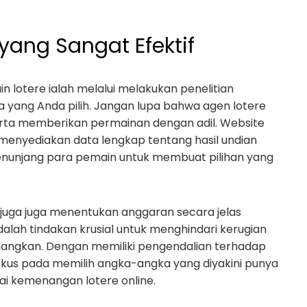
 yang Sangat Efektif
in lotere ialah melalui melakukan penelitian
a yang Anda pilih. Jangan lupa bahwa agen lotere
k serta memberikan permainan dengan adil. Website
 menyediakan data lengkap tentang hasil undian
nunjang para pemain untuk membuat pilihan yang
 juga juga menentukan anggaran secara jelas
lah tindakan krusial untuk menghindari kerugian
angkan. Dengan memiliki pengendalian terhadap
okus pada memilih angka-angka yang diyakini punya
ai kemenangan lotere online.