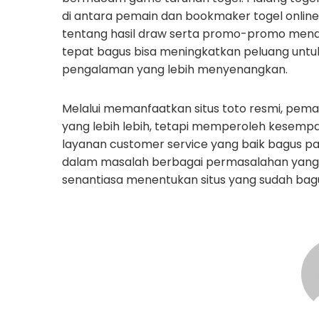
di antara pemain dan bookmaker togel online.
tentang hasil draw serta promo-promo menari
tepat bagus bisa meningkatkan peluang un
pengalaman yang lebih menyenangkan.
Melalui memanfaatkan situs toto resmi, pem
yang lebih lebih, tetapi memperoleh kesempat
layanan customer service yang baik bagus pa
dalam masalah berbagai permasalahan yang mu
senantiasa menentukan situs yang sudah bagus 