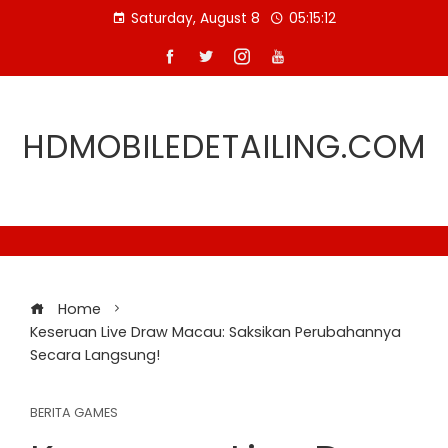
Skip
Saturday, August 8
05:15:13
to
content
HDMOBILEDETAILING.COM
Home
Keseruan Live Draw Macau: Saksikan Perubahannya
Secara Langsung!
BERITA GAMES