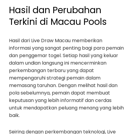
Hasil dan Perubahan
Terkini di Macau Pools
Hasil dari Live Draw Macau memberikan
informasi yang sangat penting bagi para pemain
dan penggemar togel. Setiap hasil yang keluar
dalam undian langsung ini mencerminkan
perkembangan terbaru yang dapat
mempengaruhi strategi pemain dalam
memasang taruhan. Dengan melihat hasil dan
pola sebelumnya, pemain dapat membuat
keputusan yang lebih informatif dan cerdas
untuk mendapatkan peluang menang yang lebih
baik.
Seiring dengan perkembangan teknologi, Live