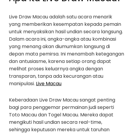
Live Draw Macau adalah satu acara menarik
yang memberikan kesempatan kepada pemain
untuk menyaksikan hasil undian secara langsung.
Dalam acara ini, angka-angka atau kombinasi
yang menang akan diumumkan langsung di
depan mata pemirsa. Ini menambah ketegangan
dan antusiasme, karena setiap orang dapat
melihat proses keluarnya angka dengan
transparan, tanpa ada kecurangan atau
manipulasi.
Live Macau
Keberadaan Live Draw Macau sangat penting
bagi para penggemar permainan judi seperti
Toto Macau dan Togel Macau. Mereka dapat
mengikuti hasil undian secara real-time,
sehingga keputusan mereka untuk taruhan