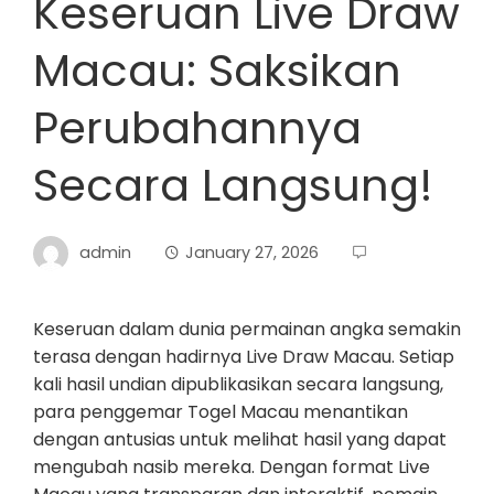
Keseruan Live Draw
Macau: Saksikan
Perubahannya
Secara Langsung!
admin
January 27, 2026
Keseruan dalam dunia permainan angka semakin
terasa dengan hadirnya Live Draw Macau. Setiap
kali hasil undian dipublikasikan secara langsung,
para penggemar Togel Macau menantikan
dengan antusias untuk melihat hasil yang dapat
mengubah nasib mereka. Dengan format Live