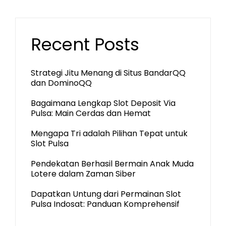
Recent Posts
Strategi Jitu Menang di Situs BandarQQ
dan DominoQQ
Bagaimana Lengkap Slot Deposit Via
Pulsa: Main Cerdas dan Hemat
Mengapa Tri adalah Pilihan Tepat untuk
Slot Pulsa
Pendekatan Berhasil Bermain Anak Muda
Lotere dalam Zaman Siber
Dapatkan Untung dari Permainan Slot
Pulsa Indosat: Panduan Komprehensif