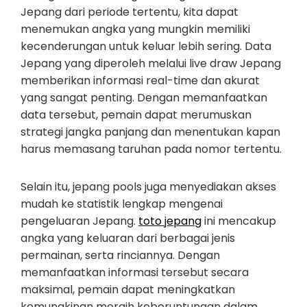
Jepang dari periode tertentu, kita dapat
menemukan angka yang mungkin memiliki
kecenderungan untuk keluar lebih sering. Data
Jepang yang diperoleh melalui live draw Jepang
memberikan informasi real-time dan akurat
yang sangat penting. Dengan memanfaatkan
data tersebut, pemain dapat merumuskan
strategi jangka panjang dan menentukan kapan
harus memasang taruhan pada nomor tertentu.
Selain itu, jepang pools juga menyediakan akses
mudah ke statistik lengkap mengenai
pengeluaran Jepang.
toto jepang
ini mencakup
angka yang keluaran dari berbagai jenis
permainan, serta rinciannya. Dengan
memanfaatkan informasi tersebut secara
maksimal, pemain dapat meningkatkan
kemungkinan meraih keberuntungan dalam