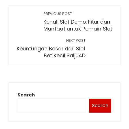
PREVIOUS POST
Kenali Slot Demo: Fitur dan
Manfaat untuk Pemain Slot
NEXT POST
Keuntungan Besar dari Slot
Bet Kecil Salju4D
Search
Search