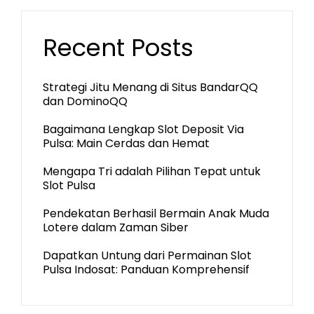
Recent Posts
Strategi Jitu Menang di Situs BandarQQ
dan DominoQQ
Bagaimana Lengkap Slot Deposit Via
Pulsa: Main Cerdas dan Hemat
Mengapa Tri adalah Pilihan Tepat untuk
Slot Pulsa
Pendekatan Berhasil Bermain Anak Muda
Lotere dalam Zaman Siber
Dapatkan Untung dari Permainan Slot
Pulsa Indosat: Panduan Komprehensif