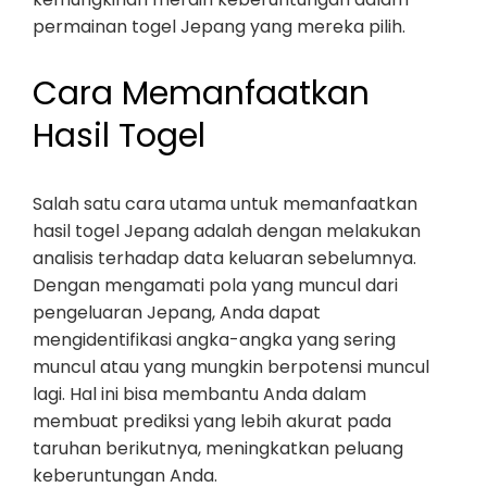
permainan togel Jepang yang mereka pilih.
Cara Memanfaatkan
Hasil Togel
Salah satu cara utama untuk memanfaatkan
hasil togel Jepang adalah dengan melakukan
analisis terhadap data keluaran sebelumnya.
Dengan mengamati pola yang muncul dari
pengeluaran Jepang, Anda dapat
mengidentifikasi angka-angka yang sering
muncul atau yang mungkin berpotensi muncul
lagi. Hal ini bisa membantu Anda dalam
membuat prediksi yang lebih akurat pada
taruhan berikutnya, meningkatkan peluang
keberuntungan Anda.