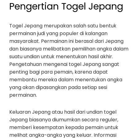
Pengertian Togel Jepang
Togel Jepang merupakan salah satu bentuk
permainan judi yang populer di kalangan
masyarakat. Permainan ini berasal dari Jepang
dan biasanya melibatkan pemilihan angka dalam
suatu undian untuk menentukan hasil akhir.
Pengetahuan mengenai togel Jepang sangat
penting bagi para pemain, karena dapat
membantu mereka dalam menentukan angka
yang akan dipasangkan pada setiap sesi
permainan.
Keluaran Jepang atau hasil dari undian togel
Jepang biasanya diumumkan secara reguler,
memberi kesempatan kepada pemain untuk
melihat angka-angka yang keluar. Informasi