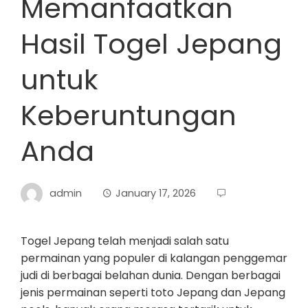
Memanfaatkan
Hasil Togel Jepang
untuk
Keberuntungan
Anda
admin
January 17, 2026
Togel Jepang telah menjadi salah satu
permainan yang populer di kalangan penggemar
judi di berbagai belahan dunia. Dengan berbagai
jenis permainan seperti toto Jepang dan Jepang