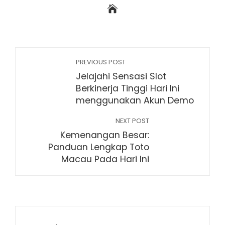
PREVIOUS POST
Jelajahi Sensasi Slot
Berkinerja Tinggi Hari Ini
menggunakan Akun Demo
NEXT POST
Kemenangan Besar:
Panduan Lengkap Toto
Macau Pada Hari Ini