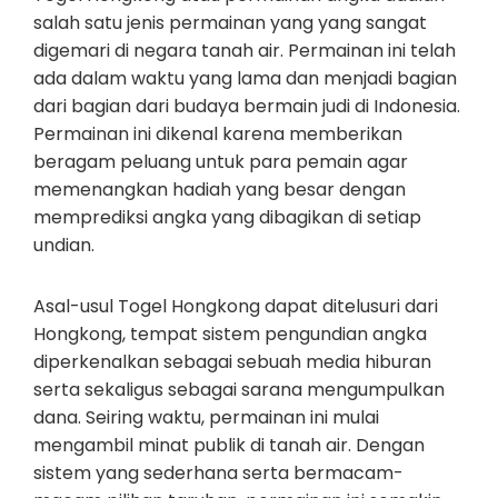
salah satu jenis permainan yang yang sangat
digemari di negara tanah air. Permainan ini telah
ada dalam waktu yang lama dan menjadi bagian
dari bagian dari budaya bermain judi di Indonesia.
Permainan ini dikenal karena memberikan
beragam peluang untuk para pemain agar
memenangkan hadiah yang besar dengan
memprediksi angka yang dibagikan di setiap
undian.
Asal-usul Togel Hongkong dapat ditelusuri dari
Hongkong, tempat sistem pengundian angka
diperkenalkan sebagai sebuah media hiburan
serta sekaligus sebagai sarana mengumpulkan
dana. Seiring waktu, permainan ini mulai
mengambil minat publik di tanah air. Dengan
sistem yang sederhana serta bermacam-