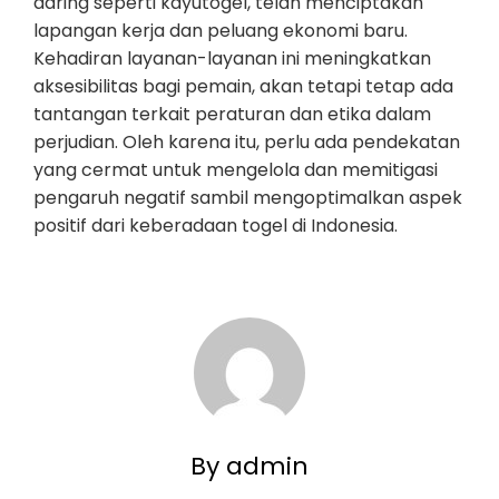
daring seperti kayutogel, telah menciptakan
lapangan kerja dan peluang ekonomi baru.
Kehadiran layanan-layanan ini meningkatkan
aksesibilitas bagi pemain, akan tetapi tetap ada
tantangan terkait peraturan dan etika dalam
perjudian. Oleh karena itu, perlu ada pendekatan
yang cermat untuk mengelola dan memitigasi
pengaruh negatif sambil mengoptimalkan aspek
positif dari keberadaan togel di Indonesia.
By admin