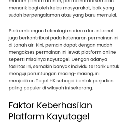
macam pilihan taruhan, permainan ini semakin
menarik bagi oleh kelas masyarakat, baik yang
sudah berpengalaman atau yang baru memulai.
Perkembangan teknologi modern dan internet
juga berkontribusi pada ketenaran permainan ini
di tanah air. Kini, pemain dapat dengan mudah
mengakses permainan ini lewat platform online
seperti misalnya Kayutogel. Dengan adanya
fasilitas ini, semakin banyak individu tertarik untuk
menguji peruntungan masing-masing, ini
menjadikan Togel HK sebagai bentuk perjudian
paling populer di wilayah ini sekarang.
Faktor Keberhasilan
Platform Kayutogel