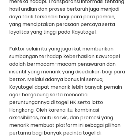
mereka hadapi. Transparansi informasi tentang
hasil undian dan proses bertaruh juga menjadi
daya tarik tersendiri bagi para para pemain,
yang menciptakan perasaan percaya serta
loyalitas yang tinggi pada Kayutogel.
Faktor selain itu yang juga ikut memberikan
sumbangan terhadap keberhasilan Kayutogel
adalah bermacam-macam penawaran dan
insentif yang menarik yang disediakan bagi para
bettor. Melalui adanya bonus ini semua,
Kayutogel dapat menarik lebih banyak pemain
agar bergabung serta mencoba
peruntungannya di togel HK serta lotto
Hongkong. Oleh karena itu, kombinasi
aksesibilitas, mutu servis, dan promosi yang
menarik membuat platform ini sebagai pilihan
pertama bagi banyak pecinta togel di.