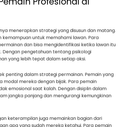
Pemain Profesional di
sanya menerapkan strategi yang disusun dan matang.
lah kemampuan untuk memahami lawan. Para
ermainan dan bisa mengidentifikasi ketika lawan itu
at. Dengan pengetahuan tentang psikologi
n yang lebih tepat dalam setiap aksi.
ek penting dalam strategi permainan. Pemain yang
la modal mereka dengan bijak. Para pemain
idak emosional saat kalah. Dengan disiplin dalam
alam jangka panjang dan mengurangi kemungkinan
ngan keterampilan juga memainkan bagian dari
dengan apa yang sudah mereka ketahui. Para pemain