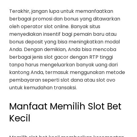
Terakhir, jangan lupa untuk memanfaatkan
berbagai promosi dan bonus yang ditawarkan
oleh operator slot online. Banyak situs
menyediakan insentif bagi pemain baru atau
bonus deposit yang bisa meningkatkan modal
Anda. Dengan demikian, Anda bisa mencoba
berbagai jenis slot gacor dengan RTP tinggi
tanpa harus mengeluarkan banyak uang dari
kantong Anda, termasuk menggunakan metode
pembayaran seperti slot dana atau slot ovo
untuk kemudahan transaksi.
Manfaat Memilih Slot Bet
Kecil