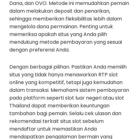
Dana, dan OVO. Metode ini memudahkan pemain
dalam melakukan deposit dan penarikan,
sehingga memberikan fleksibilitas lebih dalam
mengelola dana permainan. Penting untuk
memeriksa apakah situs yang Anda pilih
mendukung metode pembayaran yang sesuai
dengan preferensi Anda.
Dengan berbagai pilihan. Pastikan Anda memilih
situs yang tidak hanya menawarkan RTP slot
online yang kompetitif, tetapi juga kemudahan
dalam transaksi. Memahami sistem pembayaran
pada platform seperti slot luar negeri atau slot
Thailand dapat memberikan keuntungan
tambahan bagi pemain. Selalu cek ulasan dan
rekomendasi terkait situs slot sebelum
mendaftar untuk memastikan Anda
mendapatkan pengalaman bermain yang