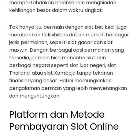
mempertahankan balanse dan menghindari
kehilangan besar dalam waktu singkat.
Tak hanya itu, bermain dengan slot bet kecil juga
memberikan fleksibilitas dalam memilih berbagai
jenis permainan, seperti slot gacor dan slot
maxwin. Dengan berbagai opsi permainan yang
tersedia, pemain bisa mencoba slot dari
berbagai negara seperti slot luar negeri, slot
Thailand, atau slot Kamboja tanpa tekanan
finansial yang besar. Hal ini memungkinkan
pengalaman bermain yang lebih menyenangkan
dan menguntungkan.
Platform dan Metode
Pembayaran Slot Online