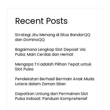
Recent Posts
Strategi Jitu Menang di Situs BandarQQ
dan DominoQQ
Bagaimana Lengkap Slot Deposit Via
Pulsa: Main Cerdas dan Hemat
Mengapa Tri adalah Pilihan Tepat untuk
Slot Pulsa
Pendekatan Berhasil Bermain Anak Muda
Lotere dalam Zaman Siber
Dapatkan Untung dari Permainan Slot
Pulsa Indosat: Panduan Komprehensif