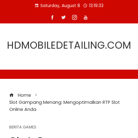
Skip
Saturday, August 8
13:19:33
to
content
HDMOBILEDETAILING.COM
Home
Slot Gampang Menang: Mengoptimalkan RTP Slot
Online Anda
BERITA GAMES