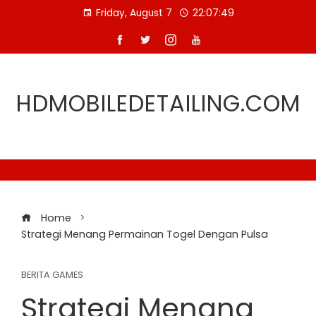
Skip
Friday, August 7
22:07:50
to
content
HDMOBILEDETAILING.COM
Home
Strategi Menang Permainan Togel Dengan Pulsa
BERITA GAMES
Strategi Menang