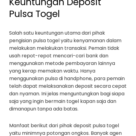
Keuntungan Deposit
Pulsa Togel
Salah satu keuntungan utama dari pihak
pengisian pulsa togel yaitu kenyamanan dalam
melakukan melakukan transaksi. Pemain tidak
usah repot-repot mencari-cari bank dan
menggunakan metode pembayaran lainnya
yang kerap memakan waktu. Hanya
menggunakan pulsa di handphone, para pemain
telah dapat melaksanakan deposit secara cepat
dan nyaman. Ini jelas menguntungkan bagi siapa
saja yang ingin bermain togel kapan saja dan
dimanapun tanpa ada batas.
Manfaat berikut dari pihak deposit pulsa togel
yaitu minimnya potongan ongkos. Banyak agen