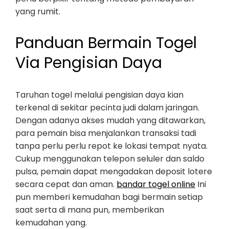
yang rumit.
Panduan Bermain Togel
Via Pengisian Daya
Taruhan togel melalui pengisian daya kian
terkenal di sekitar pecinta judi dalam jaringan.
Dengan adanya akses mudah yang ditawarkan,
para pemain bisa menjalankan transaksi tadi
tanpa perlu perlu repot ke lokasi tempat nyata.
Cukup menggunakan telepon seluler dan saldo
pulsa, pemain dapat mengadakan deposit lotere
secara cepat dan aman.
bandar togel online
Ini
pun memberi kemudahan bagi bermain setiap
saat serta di mana pun, memberikan
kemudahan yang.