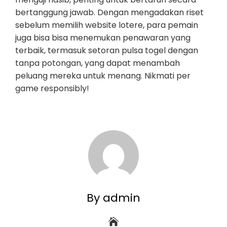
bertanggung jawab. Dengan mengadakan riset
sebelum memilih website lotere, para pemain
juga bisa bisa menemukan penawaran yang
terbaik, termasuk setoran pulsa togel dengan
tanpa potongan, yang dapat menambah
peluang mereka untuk menang. Nikmati per
game responsibly!
By admin