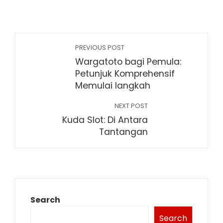
PREVIOUS POST
Wargatoto bagi Pemula:
Petunjuk Komprehensif
Memulai langkah
NEXT POST
Kuda Slot: Di Antara
Tantangan
Search
Search