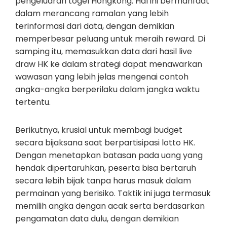
pengeluaran togel Hongkong. Hal ini bermanfaat
dalam merancang ramalan yang lebih
terinformasi dari data, dengan demikian
memperbesar peluang untuk meraih reward. Di
samping itu, memasukkan data dari hasil live
draw HK ke dalam strategi dapat menawarkan
wawasan yang lebih jelas mengenai contoh
angka-angka berperilaku dalam jangka waktu
tertentu.
Berikutnya, krusial untuk membagi budget
secara bijaksana saat berpartisipasi lotto HK.
Dengan menetapkan batasan pada uang yang
hendak dipertaruhkan, peserta bisa bertaruh
secara lebih bijak tanpa harus masuk dalam
permainan yang berisiko. Taktik ini juga termasuk
memilih angka dengan acak serta berdasarkan
pengamatan data dulu, dengan demikian