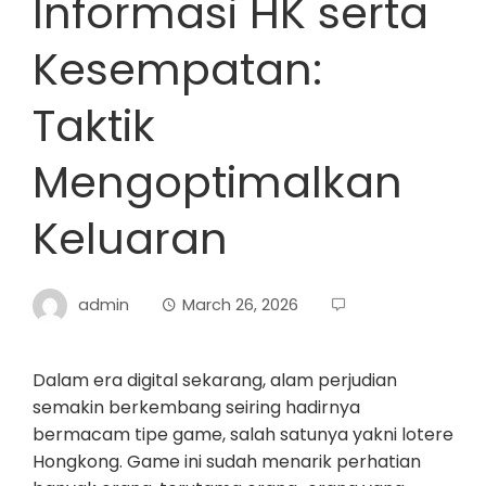
Informasi HK serta
Kesempatan:
Taktik
Mengoptimalkan
Keluaran
admin
March 26, 2026
Dalam era digital sekarang, alam perjudian
semakin berkembang seiring hadirnya
bermacam tipe game, salah satunya yakni lotere
Hongkong. Game ini sudah menarik perhatian