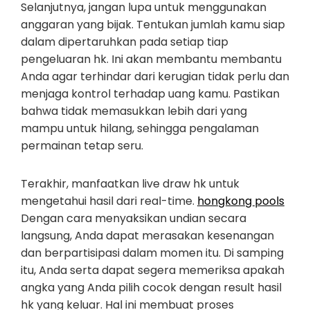
Selanjutnya, jangan lupa untuk menggunakan
anggaran yang bijak. Tentukan jumlah kamu siap
dalam dipertaruhkan pada setiap tiap
pengeluaran hk. Ini akan membantu membantu
Anda agar terhindar dari kerugian tidak perlu dan
menjaga kontrol terhadap uang kamu. Pastikan
bahwa tidak memasukkan lebih dari yang
mampu untuk hilang, sehingga pengalaman
permainan tetap seru.
Terakhir, manfaatkan live draw hk untuk
mengetahui hasil dari real-time.
hongkong pools
Dengan cara menyaksikan undian secara
langsung, Anda dapat merasakan kesenangan
dan berpartisipasi dalam momen itu. Di samping
itu, Anda serta dapat segera memeriksa apakah
angka yang Anda pilih cocok dengan result hasil
hk yang keluar. Hal ini membuat proses