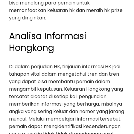
bisa menolong para pemain untuk
memanfaatkan keluaran hk dan meraih hk prize
yang diinginkan.
Analisa Informasi
Hongkong
Di dalam perjudian HK, tinjauan informasi HK jadi
tahapan vital dalam mengetahui tren dan tren
yang dapat bisa membantu pemain dalam
mengambil keputusan. Keluaran Hongkong yang
tercatat dicatat di setiap kali pengundian
memberikan informasi yang berharga, misalnya
angka yang sering keluar dan nomor yang jarang
muncul. Melalui mempelajari informasi tersebut,
pemain dapat mengidentifikasi kecenderungan
yang mungkin tidak tidak di pandangan awal.