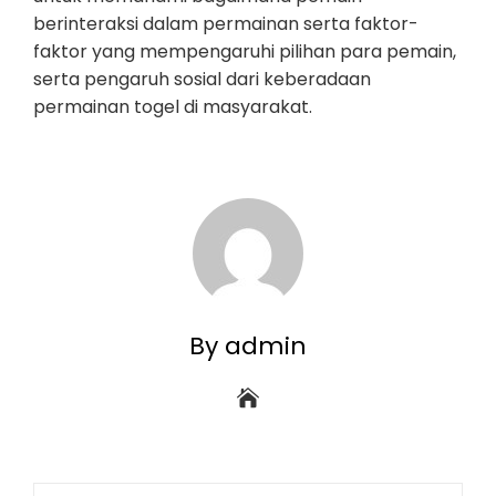
berinteraksi dalam permainan serta faktor-
faktor yang mempengaruhi pilihan para pemain,
serta pengaruh sosial dari keberadaan
permainan togel di masyarakat.
By admin