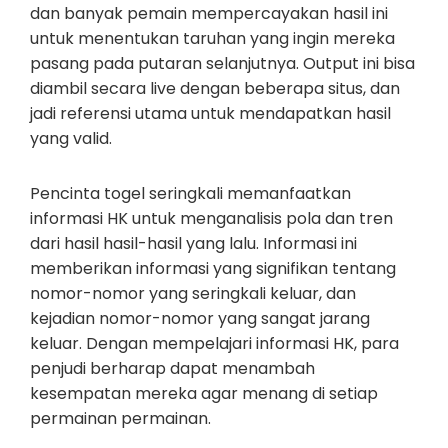
dan banyak pemain mempercayakan hasil ini
untuk menentukan taruhan yang ingin mereka
pasang pada putaran selanjutnya. Output ini bisa
diambil secara live dengan beberapa situs, dan
jadi referensi utama untuk mendapatkan hasil
yang valid.
Pencinta togel seringkali memanfaatkan
informasi HK untuk menganalisis pola dan tren
dari hasil hasil-hasil yang lalu. Informasi ini
memberikan informasi yang signifikan tentang
nomor-nomor yang seringkali keluar, dan
kejadian nomor-nomor yang sangat jarang
keluar. Dengan mempelajari informasi HK, para
penjudi berharap dapat menambah
kesempatan mereka agar menang di setiap
permainan permainan.