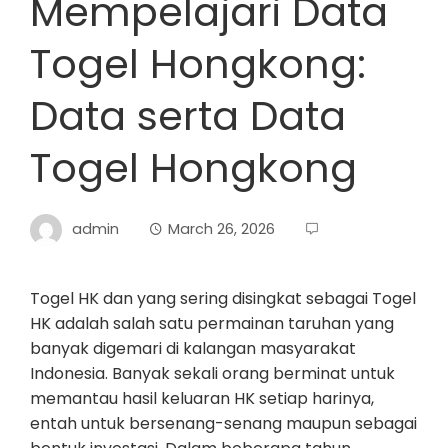
Mempelajari Data
Togel Hongkong:
Data serta Data
Togel Hongkong
admin
March 26, 2026
Togel HK dan yang sering disingkat sebagai Togel
HK adalah salah satu permainan taruhan yang
banyak digemari di kalangan masyarakat
Indonesia. Banyak sekali orang berminat untuk
memantau hasil keluaran HK setiap harinya,
entah untuk bersenang-senang maupun sebagai