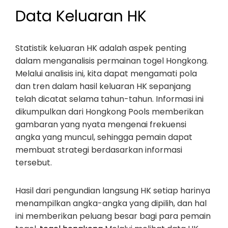
Data Keluaran HK
Statistik keluaran HK adalah aspek penting
dalam menganalisis permainan togel Hongkong.
Melalui analisis ini, kita dapat mengamati pola
dan tren dalam hasil keluaran HK sepanjang
telah dicatat selama tahun-tahun. Informasi ini
dikumpulkan dari Hongkong Pools memberikan
gambaran yang nyata mengenai frekuensi
angka yang muncul, sehingga pemain dapat
membuat strategi berdasarkan informasi
tersebut.
Hasil dari pengundian langsung HK setiap harinya
menampilkan angka-angka yang dipilih, dan hal
ini memberikan peluang besar bagi para pemain