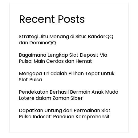
Recent Posts
Strategi Jitu Menang di Situs BandarQQ
dan DominoQQ
Bagaimana Lengkap Slot Deposit Via
Pulsa: Main Cerdas dan Hemat
Mengapa Tri adalah Pilihan Tepat untuk
Slot Pulsa
Pendekatan Berhasil Bermain Anak Muda
Lotere dalam Zaman Siber
Dapatkan Untung dari Permainan Slot
Pulsa Indosat: Panduan Komprehensif