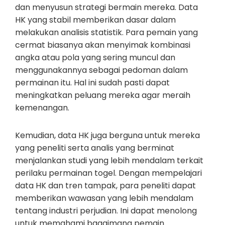
dan menyusun strategi bermain mereka. Data
HK yang stabil memberikan dasar dalam
melakukan analisis statistik. Para pemain yang
cermat biasanya akan menyimak kombinasi
angka atau pola yang sering muncul dan
menggunakannya sebagai pedoman dalam
permainan itu. Hal ini sudah pasti dapat
meningkatkan peluang mereka agar meraih
kemenangan.
Kemudian, data HK juga berguna untuk mereka
yang peneliti serta analis yang berminat
menjalankan studi yang lebih mendalam terkait
perilaku permainan togel. Dengan mempelajari
data HK dan tren tampak, para peneliti dapat
memberikan wawasan yang lebih mendalam
tentang industri perjudian. Ini dapat menolong
untuk memahami bagaimana pemain