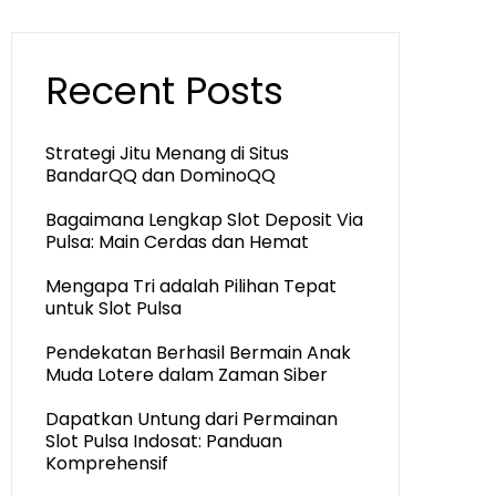
Recent Posts
Strategi Jitu Menang di Situs
BandarQQ dan DominoQQ
Bagaimana Lengkap Slot Deposit Via
Pulsa: Main Cerdas dan Hemat
Mengapa Tri adalah Pilihan Tepat
untuk Slot Pulsa
Pendekatan Berhasil Bermain Anak
Muda Lotere dalam Zaman Siber
Dapatkan Untung dari Permainan
Slot Pulsa Indosat: Panduan
Komprehensif