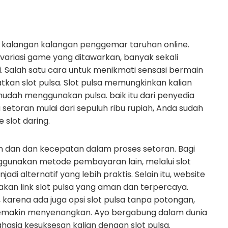
i kalangan kalangan penggemar taruhan online.
riasi game yang ditawarkan, banyak sekali
ni. Salah satu cara untuk menikmati sensasi bermain
n slot pulsa. Slot pulsa memungkinkan kalian
mudah menggunakan pulsa. baik itu dari penyedia
 setoran mulai dari sepuluh ribu rupiah, Anda sudah
slot daring.
an dan dan kecepatan dalam proses setoran. Bagi
gunakan metode pembayaran lain, melalui slot
adi alternatif yang lebih praktis. Selain itu, website
akan link slot pulsa yang aman dan terpercaya.
karena ada juga opsi slot pulsa tanpa potongan,
makin menyenangkan. Ayo bergabung dalam dunia
rahasia kesuksesan kalian dengan slot pulsa.