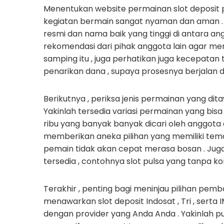
Menentukan website permainan slot deposit p
kegiatan bermain sangat nyaman dan aman . Pe
resmi dan nama baik yang tinggi di antara an
rekomendasi dari pihak anggota lain agar men
samping itu , juga perhatikan juga kecepatan 
penarikan dana , supaya prosesnya berjalan d
Berikutnya , periksa jenis permainan yang dita
Yakinlah tersedia variasi permainan yang bis
ribu yang banyak banyak dicari oleh anggota 
memberikan aneka pilihan yang memiliki tema
pemain tidak akan cepat merasa bosan . Juga 
tersedia , contohnya slot pulsa yang tanpa ko
Terakhir , penting bagi meninjau pilihan pem
menawarkan slot deposit Indosat , Tri , serta
dengan provider yang Anda Anda . Yakinlah 