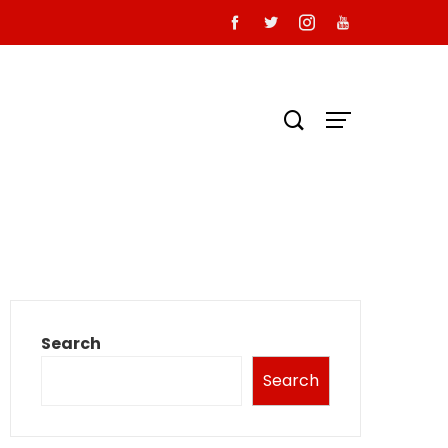
Search
Search