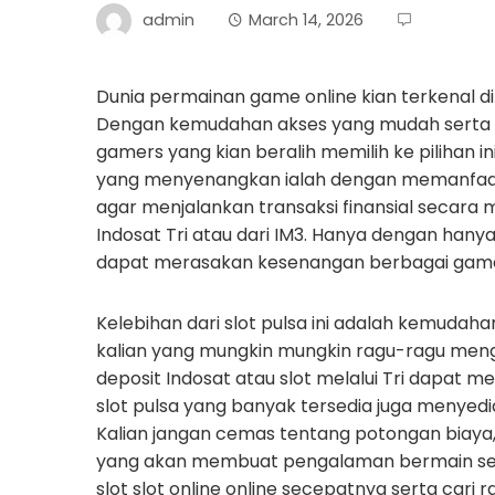
admin
March 14, 2026
Dunia permainan game online kian terkenal d
Dengan kemudahan akses yang mudah serta va
gamers yang kian beralih memilih ke pilihan i
yang menyenangkan ialah dengan memanfaatka
agar menjalankan transaksi finansial secara 
Indosat Tri atau dari IM3. Hanya dengan hanya
dapat merasakan kesenangan berbagai game 
Kelebihan dari slot pulsa ini adalah kemudah
kalian yang mungkin mungkin ragu-ragu meng
deposit Indosat atau slot melalui Tri dapat menj
slot pulsa yang banyak tersedia juga menyedi
Kalian jangan cemas tentang potongan biaya, 
yang akan membuat pengalaman bermain se
slot slot online online secepatnya serta cari 