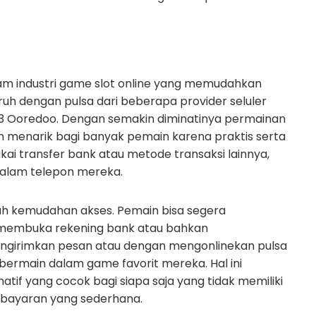
am industri game slot online yang memudahkan
ruh dengan pulsa dari beberapa provider seluler
 IM3 Ooredoo. Dengan semakin diminatinya permainan
ihan menarik bagi banyak pemain karena praktis serta
kai transfer bank atau metode transaksi lainnya,
dalam telepon mereka.
alah kemudahan akses. Pemain bisa segera
 membuka rekening bank atau bahkan
ngirimkan pesan atau dengan mengonlinekan pulsa
bermain dalam game favorit mereka. Hal ini
tif yang cocok bagi siapa saja yang tidak memiliki
bayaran yang sederhana.