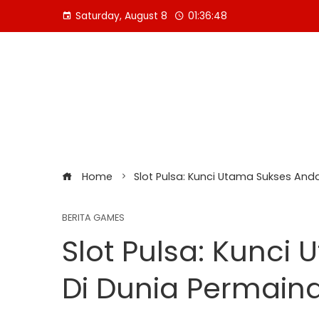
Skip
Saturday, August 8
01:36:48
to
content
Home
Slot Pulsa: Kunci Utama Sukses Anda
BERITA GAMES
Slot Pulsa: Kunci
Di Dunia Permainan