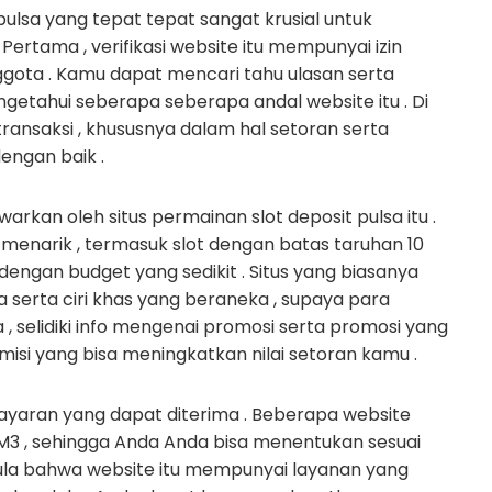
ulsa yang tepat tepat sangat krusial untuk
rtama , verifikasi website itu mempunyai izin
ggota . Kamu dapat mencari tahu ulasan serta
getahui seberapa seberapa andal website itu . Di
transaksi , khususnya dalam hal setoran serta
engan baik .
warkan oleh situs permainan slot deposit pulsa itu .
a menarik , termasuk slot dengan batas taruhan 10
dengan budget yang sedikit . Situs yang biasanya
 serta ciri khas yang beraneka , supaya para
, selidiki info mengenai promosi serta promosi yang
misi yang bisa meningkatkan nilai setoran kamu .
bayaran yang dapat diterima . Beberapa website
 IM3 , sehingga Anda Anda bisa menentukan sesuai
pula bahwa website itu mempunyai layanan yang