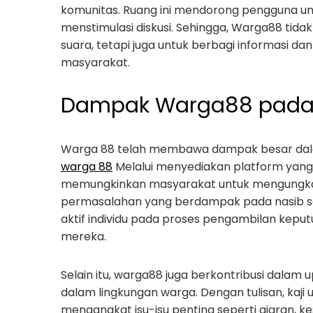
komunitas. Ruang ini mendorong pengguna unt
menstimulasi diskusi. Sehingga, Warga88 ti
suara, tetapi juga untuk berbagi informasi d
masyarakat.
Dampak Warga88 pada
Warga 88 telah membawa dampak besar dal
warga 88
Melalui menyediakan platform yang 
memungkinkan masyarakat untuk mengungkapk
permasalahan yang berdampak pada nasib seh
aktif individu pada proses pengambilan kepu
mereka.
Selain itu, warga88 juga berkontribusi da
dalam lingkungan warga. Dengan tulisan, kaji 
mengangkat isu-isu penting seperti ajaran, k