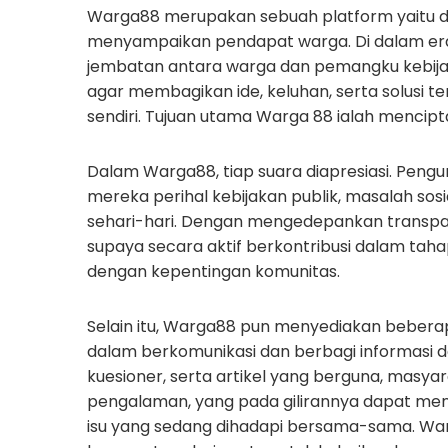
Warga88 merupakan sebuah platform yaitu 
menyampaikan pendapat warga. Di dalam era 
jembatan antara warga dan pemangku kebijak
agar membagikan ide, keluhan, serta solusi te
sendiri. Tujuan utama Warga 88 ialah mencipt
Dalam Warga88, tiap suara diapresiasi. Pe
mereka perihal kebijakan publik, masalah so
sehari-hari. Dengan mengedepankan transpar
supaya secara aktif berkontribusi dalam t
dengan kepentingan komunitas.
Selain itu, Warga88 pun menyediakan bebe
dalam berkomunikasi dan berbagi informasi de
kuesioner, serta artikel yang berguna, masy
pengalaman, yang pada gilirannya dapat mend
isu yang sedang dihadapi bersama-sama. Wa