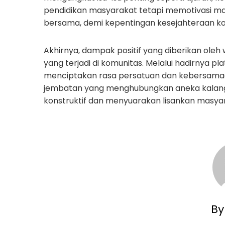
pendidikan masyarakat tetapi memotivasi mas
bersama, demi kepentingan kesejahteraan kol
Akhirnya, dampak positif yang diberikan ole
yang terjadi di komunitas. Melalui hadirnya p
menciptakan rasa persatuan dan kebersama
jembatan yang menghubungkan aneka kalanga
konstruktif dan menyuarakan lisankan masyar
By