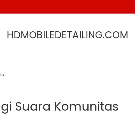
HDMOBILEDETAILING.COM
as
gi Suara Komunitas