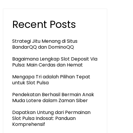
Recent Posts
Strategi Jitu Menang di Situs
BandarQQ dan DominoQQ
Bagaimana Lengkap Slot Deposit Via
Pulsa: Main Cerdas dan Hemat
Mengapa Tri adalah Pilihan Tepat
untuk Slot Pulsa
Pendekatan Berhasil Bermain Anak
Muda Lotere dalam Zaman Siber
Dapatkan Untung dari Permainan
Slot Pulsa Indosat: Panduan
Komprehensif