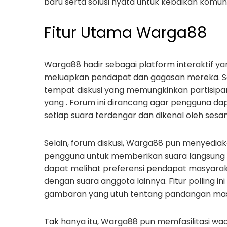
baru serta solusi nyata untuk kebaikan komuni
Fitur Utama Warga88
Warga88 hadir sebagai platform interaktif 
meluapkan pendapat dan gagasan mereka. Sal
tempat diskusi yang memungkinkan partisipan
yang . Forum ini dirancang agar pengguna da
setiap suara terdengar dan dikenal oleh sesa
Selain, forum diskusi, Warga88 pun menyediak
pengguna untuk memberikan suara langsung pa
dapat melihat preferensi pendapat masyarak
dengan suara anggota lainnya. Fitur polling 
gambaran yang utuh tentang pandangan mas
Tak hanya itu, Warga88 pun memfasilitasi wada