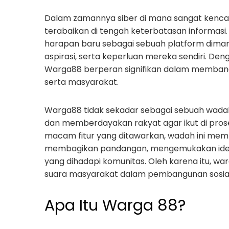
Dalam zamannya siber di mana sangat kencang
terabaikan di tengah keterbatasan informasi
harapan baru sebagai sebuah platform dim
aspirasi, serta keperluan mereka sendiri. De
Warga88 berperan signifikan dalam memba
serta masyarakat.
Warga88 tidak sekadar sebagai sebuah wadah
dan memberdayakan rakyat agar ikut di pr
macam fitur yang ditawarkan, wadah ini me
membagikan pandangan, mengemukakan ide,
yang dihadapi komunitas. Oleh karena itu, w
suara masyarakat dalam pembangunan sosial 
Apa Itu Warga 88?