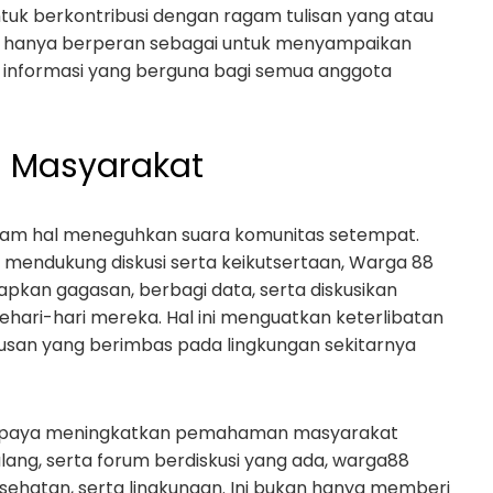
uk berkontribusi dengan ragam tulisan yang atau
dak hanya berperan sebagai untuk menyampaikan
an informasi yang berguna bagi semua anggota
 Masyarakat
am hal meneguhkan suara komunitas setempat.
mendukung diskusi serta keikutsertaan, Warga 88
an gagasan, berbagi data, serta diskusikan
ari-hari mereka. Hal ini menguatkan keterlibatan
tusan yang berimbas pada lingkungan sekitarnya
lam upaya meningkatkan pemahaman masyarakat
ulang, serta forum berdiskusi yang ada, warga88
esehatan, serta lingkungan. Ini bukan hanya memberi