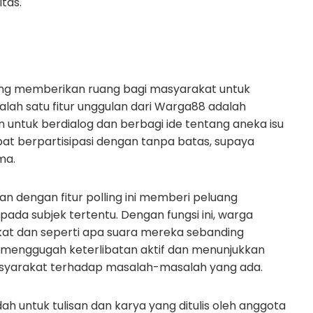
tas.
yang memberikan ruang bagi masyarakat untuk
ah satu fitur unggulan dari Warga88 adalah
 untuk berdialog dan berbagi ide tentang aneka isu
pat berpartisipasi dengan tanpa batas, supaya
ma.
an dengan fitur polling ini memberi peluang
da subjek tertentu. Dengan fungsi ini, warga
at dan seperti apa suara mereka sebanding
ini menggugah keterlibatan aktif dan menunjukkan
yarakat terhadap masalah-masalah yang ada.
h untuk tulisan dan karya yang ditulis oleh anggota