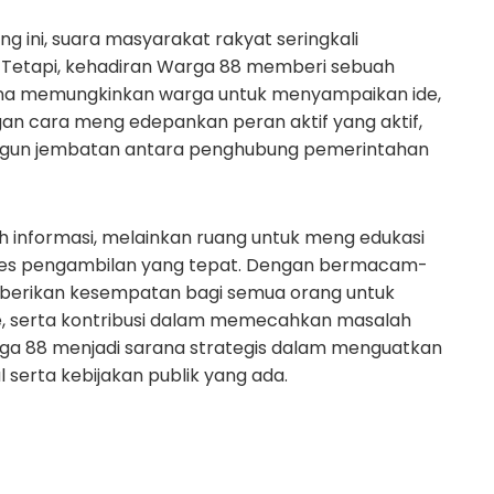
 ini, suara masyarakat rakyat seringkali
. Tetapi, kehadiran Warga 88 memberi sebuah
ana memungkinkan warga untuk menyampaikan ide,
ngan cara meng edepankan peran aktif yang aktif,
ngun jembatan antara penghubung pemerintahan
 informasi, melainkan ruang untuk meng edukasi
oses pengambilan yang tepat. Dengan bermacam-
mberikan kesempatan bagi semua orang untuk
 serta kontribusi dalam memecahkan masalah
arga 88 menjadi sarana strategis dalam menguatkan
serta kebijakan publik yang ada.