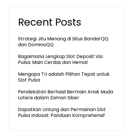
Recent Posts
Strategi Jitu Menang di Situs BandarQQ
dan DominoQQ
Bagaimana Lengkap Slot Deposit Via
Pulsa: Main Cerdas dan Hemat
Mengapa Tri adalah Pilihan Tepat untuk
Slot Pulsa
Pendekatan Berhasil Bermain Anak Muda
Lotere dalam Zaman Siber
Dapatkan Untung dari Permainan Slot
Pulsa Indosat: Panduan Komprehensif