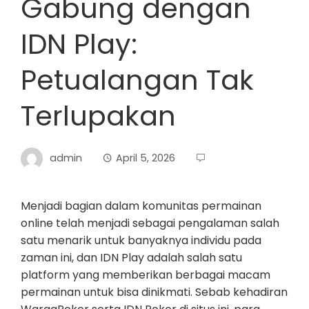
Gabung dengan
IDN Play:
Petualangan Tak
Terlupakan
admin
April 5, 2026
Menjadi bagian dalam komunitas permainan
online telah menjadi sebagai pengalaman salah
satu menarik untuk banyaknya individu pada
zaman ini, dan IDN Play adalah salah satu
platform yang memberikan berbagai macam
permainan untuk bisa dinikmati. Sebab kehadiran