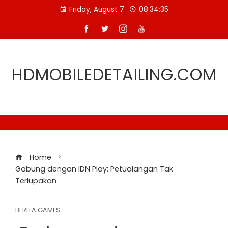
Skip
Friday, August 7
08:34:35
to
content
HDMOBILEDETAILING.COM
Home
Gabung dengan IDN Play: Petualangan Tak
Terlupakan
BERITA GAMES