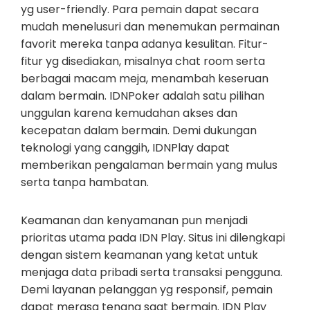
yg user-friendly. Para pemain dapat secara
mudah menelusuri dan menemukan permainan
favorit mereka tanpa adanya kesulitan. Fitur-
fitur yg disediakan, misalnya chat room serta
berbagai macam meja, menambah keseruan
dalam bermain. IDNPoker adalah satu pilihan
unggulan karena kemudahan akses dan
kecepatan dalam bermain. Demi dukungan
teknologi yang canggih, IDNPlay dapat
memberikan pengalaman bermain yang mulus
serta tanpa hambatan.
Keamanan dan kenyamanan pun menjadi
prioritas utama pada IDN Play. Situs ini dilengkapi
dengan sistem keamanan yang ketat untuk
menjaga data pribadi serta transaksi pengguna.
Demi layanan pelanggan yg responsif, pemain
dapat merasa tenang saat bermain. IDN Play