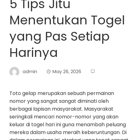
5 Tips Jitu
Menentukan Togel
yang Pas Setiap
Harinya
admin
May 26, 2026
Toto gelap merupakan sebuah permainan
nomor yang sangat sangat diminati oleh
berbagai lapisan masyarakat. Masyarakat
seringkali mencari nomor-nomor yang akan
keluar di togel hari ini guna menambah peluang
mereka dalam usaha meraih keberuntungan. Di