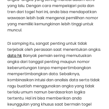
yang lalu. Dengan cara mempelajari pola dan
tren dari togel hari ini, anda bisa mendapatkan
wawasan lebih baik mengenai pemilihan nomor
yang memiliki kemungkinan lebih tinggi untuk
muncul.
Di samping itu, sangat penting untuk tidak
terjebak oleh perasaan saat menentukan angka.
data hk
Banyak pemain sering memutuskan
angka dari tanggal penting maupun nomor
keberuntungan tanpa mempertimbangkan
mempertimbangkan data. Sebaiknya,
kombinasikan intuisi dan analisis data serta tidak
ragu buatlah menggunakan angka yang tidak
terlalu umum namun berdasarkan logika
tertentu. Hal ini bisa memberikan anda
keunggulan yang khusus saat bermain togel