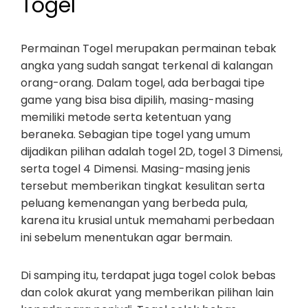
Togel
Permainan Togel merupakan permainan tebak
angka yang sudah sangat terkenal di kalangan
orang-orang. Dalam togel, ada berbagai tipe
game yang bisa bisa dipilih, masing-masing
memiliki metode serta ketentuan yang
beraneka. Sebagian tipe togel yang umum
dijadikan pilihan adalah togel 2D, togel 3 Dimensi,
serta togel 4 Dimensi. Masing-masing jenis
tersebut memberikan tingkat kesulitan serta
peluang kemenangan yang berbeda pula,
karena itu krusial untuk memahami perbedaan
ini sebelum menentukan agar bermain.
Di samping itu, terdapat juga togel colok bebas
dan colok akurat yang memberikan pilihan lain