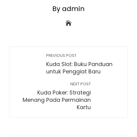
By admin
PREVIOUS POST
Kuda Slot: Buku Panduan
untuk Penggiat Baru
NEXT POST
Kuda Poker: Strategi
Menang Pada Permainan
Kartu