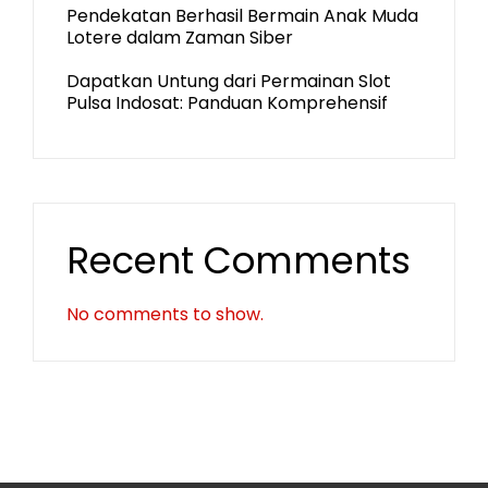
Pendekatan Berhasil Bermain Anak Muda
Lotere dalam Zaman Siber
Dapatkan Untung dari Permainan Slot
Pulsa Indosat: Panduan Komprehensif
Recent Comments
No comments to show.