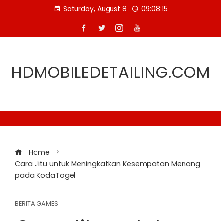
Skip
Saturday, August 8
09:08:15
to
content
HDMOBILEDETAILING.COM
Home
Cara Jitu untuk Meningkatkan Kesempatan Menang
pada KodaTogel
BERITA GAMES