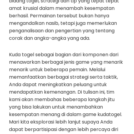
bidang togel, strategi dan tip yang tepat tepat
amat krusial dalam menambah kesempatan
berhasil. Permainan tersebut bukan hanya
mengandalkan nasib, tetapi juga memerlukan
penganalisaan dan pengertian yang tentang
corak dan angka-angka yang ada.
Kuda togel sebagai bagian dari komponen dari
menawarkan berbagai jenis game yang menarik
menarik untuk beberapa pemain. Melalui
memanfaatkan berbagai strategi serta taktik,
Anda dapat meningkatkan peluang untuk
mendapatkan kemenangan. Di tulisan ini, tim
kami akan membahas beberapa langkah jitu
yang bisa lakukan untuk menambahkan
kesempatan menang di dalam game kudatogel.
Mari kita eksplorasi lebih lanjut supaya Anda
dapat berpartisipasi dengan lebih percaya diri