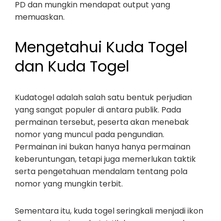
PD dan mungkin mendapat output yang
memuaskan.
Mengetahui Kuda Togel
dan Kuda Togel
Kudatogel adalah salah satu bentuk perjudian
yang sangat populer di antara publik. Pada
permainan tersebut, peserta akan menebak
nomor yang muncul pada pengundian.
Permainan ini bukan hanya hanya permainan
keberuntungan, tetapi juga memerlukan taktik
serta pengetahuan mendalam tentang pola
nomor yang mungkin terbit.
Sementara itu, kuda togel seringkali menjadi ikon