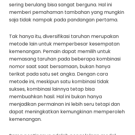
sering berulang bisa sangat berguna. Hal ini
memberi pemahaman tambahan yang mungkin
saja tidak nampak pada pandangan pertama.
Tak hanya itu, diversifikasi taruhan merupakan
metode lain untuk memperbesar kesempatan
kemenangan. Pemain dapat memilih untuk
memasang taruhan pada beberapa kombinasi
nomor saat saat bersamaan, bukan hanya
terikat pada satu set angka. Dengan cara
metode ini, meskipun satu kombinasi tidak
sukses, kombinasi lainnya tetap bisa
membuahkan hasil. Hal ini bukan hanya
menjadikan permainan ini lebih seru tetapi dan
dapat meningkatkan kemungkinan memperoleh
kemenangan.