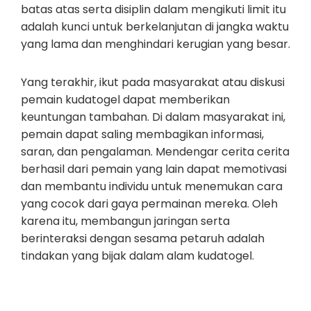
batas atas serta disiplin dalam mengikuti limit itu
adalah kunci untuk berkelanjutan di jangka waktu
yang lama dan menghindari kerugian yang besar.
Yang terakhir, ikut pada masyarakat atau diskusi
pemain kudatogel dapat memberikan
keuntungan tambahan. Di dalam masyarakat ini,
pemain dapat saling membagikan informasi,
saran, dan pengalaman. Mendengar cerita cerita
berhasil dari pemain yang lain dapat memotivasi
dan membantu individu untuk menemukan cara
yang cocok dari gaya permainan mereka. Oleh
karena itu, membangun jaringan serta
berinteraksi dengan sesama petaruh adalah
tindakan yang bijak dalam alam kudatogel.