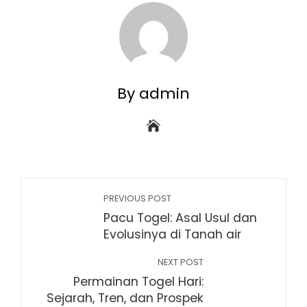
By admin
PREVIOUS POST
Pacu Togel: Asal Usul dan
Evolusinya di Tanah air
NEXT POST
Permainan Togel Hari:
Sejarah, Tren, dan Prospek