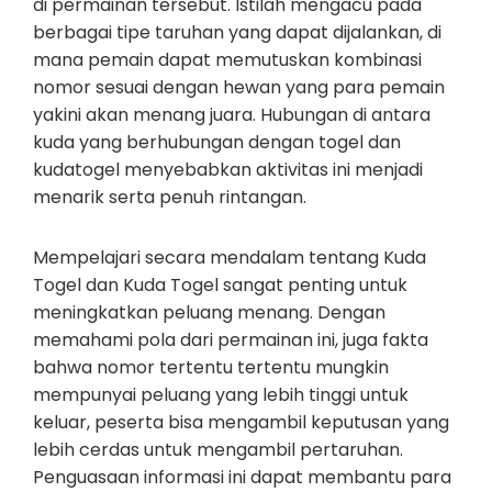
di permainan tersebut. Istilah mengacu pada
berbagai tipe taruhan yang dapat dijalankan, di
mana pemain dapat memutuskan kombinasi
nomor sesuai dengan hewan yang para pemain
yakini akan menang juara. Hubungan di antara
kuda yang berhubungan dengan togel dan
kudatogel menyebabkan aktivitas ini menjadi
menarik serta penuh rintangan.
Mempelajari secara mendalam tentang Kuda
Togel dan Kuda Togel sangat penting untuk
meningkatkan peluang menang. Dengan
memahami pola dari permainan ini, juga fakta
bahwa nomor tertentu tertentu mungkin
mempunyai peluang yang lebih tinggi untuk
keluar, peserta bisa mengambil keputusan yang
lebih cerdas untuk mengambil pertaruhan.
Penguasaan informasi ini dapat membantu para