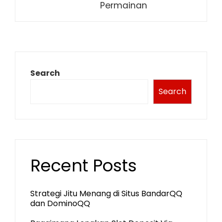
Permainan
Search
Search
Recent Posts
Strategi Jitu Menang di Situs BandarQQ
dan DominoQQ