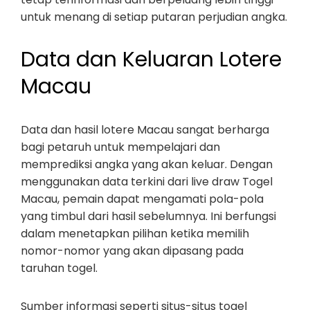
untuk menang di setiap putaran perjudian angka.
Data dan Keluaran Lotere
Macau
Data dan hasil lotere Macau sangat berharga
bagi petaruh untuk mempelajari dan
memprediksi angka yang akan keluar. Dengan
menggunakan data terkini dari live draw Togel
Macau, pemain dapat mengamati pola-pola
yang timbul dari hasil sebelumnya. Ini berfungsi
dalam menetapkan pilihan ketika memilih
nomor-nomor yang akan dipasang pada
taruhan togel.
Sumber informasi seperti situs-situs togel