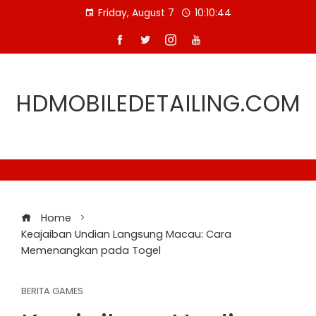
Skip
Friday, August 7
10:10:45
to
content
HDMOBILEDETAILING.COM
Home
Keajaiban Undian Langsung Macau: Cara
Memenangkan pada Togel
BERITA GAMES