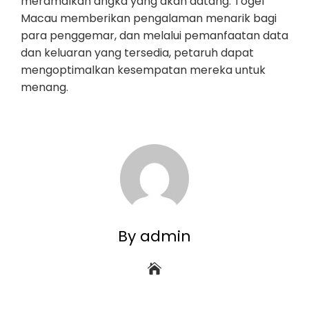
meramalkan angka yang akan datang. Togel
Macau memberikan pengalaman menarik bagi
para penggemar, dan melalui pemanfaatan data
dan keluaran yang tersedia, petaruh dapat
mengoptimalkan kesempatan mereka untuk
menang.
By admin