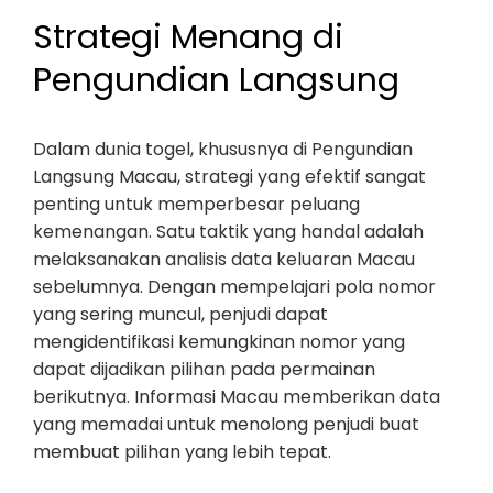
Strategi Menang di
Pengundian Langsung
Dalam dunia togel, khususnya di Pengundian
Langsung Macau, strategi yang efektif sangat
penting untuk memperbesar peluang
kemenangan. Satu taktik yang handal adalah
melaksanakan analisis data keluaran Macau
sebelumnya. Dengan mempelajari pola nomor
yang sering muncul, penjudi dapat
mengidentifikasi kemungkinan nomor yang
dapat dijadikan pilihan pada permainan
berikutnya. Informasi Macau memberikan data
yang memadai untuk menolong penjudi buat
membuat pilihan yang lebih tepat.