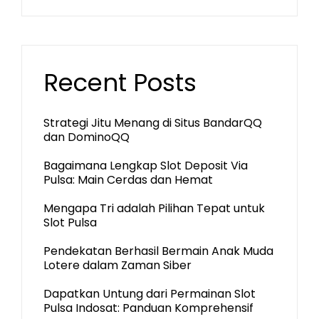
Recent Posts
Strategi Jitu Menang di Situs BandarQQ
dan DominoQQ
Bagaimana Lengkap Slot Deposit Via
Pulsa: Main Cerdas dan Hemat
Mengapa Tri adalah Pilihan Tepat untuk
Slot Pulsa
Pendekatan Berhasil Bermain Anak Muda
Lotere dalam Zaman Siber
Dapatkan Untung dari Permainan Slot
Pulsa Indosat: Panduan Komprehensif