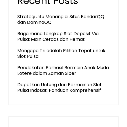
Recent Posts
Strategi Jitu Menang di Situs BandarQQ
dan DominoQQ
Bagaimana Lengkap Slot Deposit Via
Pulsa: Main Cerdas dan Hemat
Mengapa Tri adalah Pilihan Tepat untuk
Slot Pulsa
Pendekatan Berhasil Bermain Anak Muda
Lotere dalam Zaman Siber
Dapatkan Untung dari Permainan Slot
Pulsa Indosat: Panduan Komprehensif