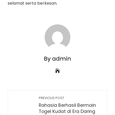
selamat serta berkesan.
By admin
PREVIOUS POST
Rahasia Berhasil Bermain
Togel Kudat di Era Daring