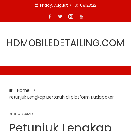
Skip
Friday, August 7
08:23:23
to
content
HDMOBILEDETAILING.COM
Home
Petunjuk Lengkap Bertaruh di platform Kudapoker
BERITA GAMES
Petunjuk Lengkap