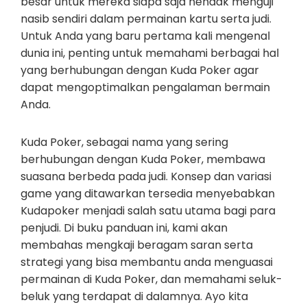
besar untuk mereka siapa saja hendak menguji
nasib sendiri dalam permainan kartu serta judi.
Untuk Anda yang baru pertama kali mengenal
dunia ini, penting untuk memahami berbagai hal
yang berhubungan dengan Kuda Poker agar
dapat mengoptimalkan pengalaman bermain
Anda.
Kuda Poker, sebagai nama yang sering
berhubungan dengan Kuda Poker, membawa
suasana berbeda pada judi. Konsep dan variasi
game yang ditawarkan tersedia menyebabkan
Kudapoker menjadi salah satu utama bagi para
penjudi. Di buku panduan ini, kami akan
membahas mengkaji beragam saran serta
strategi yang bisa membantu anda menguasai
permainan di Kuda Poker, dan memahami seluk-
beluk yang terdapat di dalamnya. Ayo kita