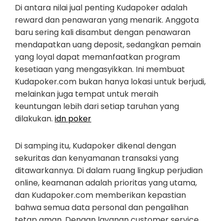
Di antara nilai jual penting Kudapoker adalah
reward dan penawaran yang menarik. Anggota
baru sering kali disambut dengan penawaran
mendapatkan uang deposit, sedangkan pemain
yang loyal dapat memanfaatkan program
kesetiaan yang mengasyikkan. Ini membuat
Kudapoker.com bukan hanya lokasi untuk berjudi,
melainkan juga tempat untuk meraih
keuntungan lebih dari setiap taruhan yang
dilakukan.
idn poker
Di samping itu, Kudapoker dikenal dengan
sekuritas dan kenyamanan transaksi yang
ditawarkannya. Di dalam ruang lingkup perjudian
online, keamanan adalah prioritas yang utama,
dan Kudapoker.com memberikan kepastian
bahwa semua data personal dan pengalihan
tetap aman. Dengan layanan customer service