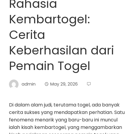
Rahasia
Kembartogel:
Cerita
Keberhasilan dari
Pemain Togel
admin
May 29, 2026
Di dalam alam judi, terutama togel, ada banyak
cerita sukses yang mendapatkan perhatian. Satu
fenomena menarik yang baru-baru ini muncul
ialah kisah kembartogel, yang menggambarkan