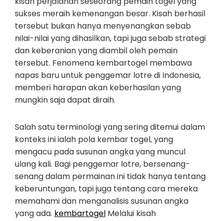
kisah perjalanan seseorang pemain togel yang
sukses meraih kemenangan besar. Kisah berhasil
tersebut bukan hanya menyenangkan sebab
nilai-nilai yang dihasilkan, tapi juga sebab strategi
dan keberanian yang diambil oleh pemain
tersebut. Fenomena kembartogel membawa
napas baru untuk penggemar lotre di Indonesia,
memberi harapan akan keberhasilan yang
mungkin saja dapat diraih.
Salah satu terminologi yang sering ditemui dalam
konteks ini ialah pola kembar togel, yang
mengacu pada susunan angka yang muncul
ulang kali. Bagi penggemar lotre, bersenang-
senang dalam permainan ini tidak hanya tentang
keberuntungan, tapi juga tentang cara mereka
memahami dan menganalisis susunan angka
yang ada.
kembartogel
Melalui kisah