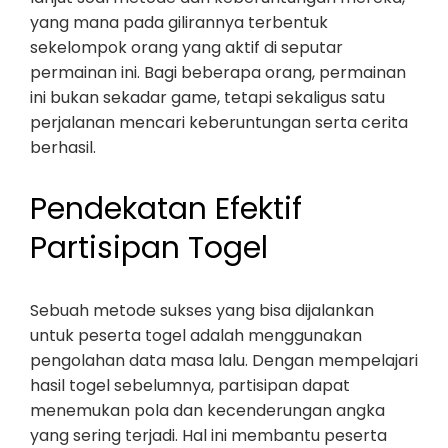
yang mana pada gilirannya terbentuk
sekelompok orang yang aktif di seputar
permainan ini. Bagi beberapa orang, permainan
ini bukan sekadar game, tetapi sekaligus satu
perjalanan mencari keberuntungan serta cerita
berhasil.
Pendekatan Efektif
Partisipan Togel
Sebuah metode sukses yang bisa dijalankan
untuk peserta togel adalah menggunakan
pengolahan data masa lalu. Dengan mempelajari
hasil togel sebelumnya, partisipan dapat
menemukan pola dan kecenderungan angka
yang sering terjadi. Hal ini membantu peserta