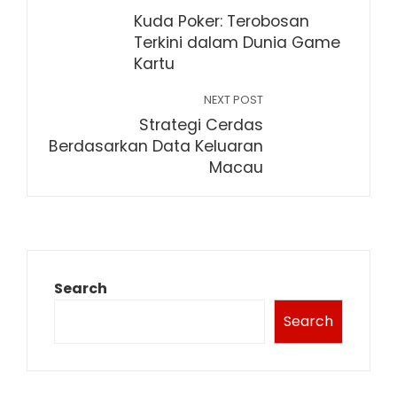
Kuda Poker: Terobosan
Terkini dalam Dunia Game
Kartu
NEXT POST
Strategi Cerdas
Berdasarkan Data Keluaran
Macau
Search
Search