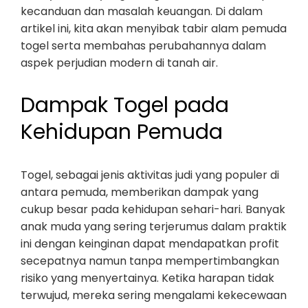
kecanduan dan masalah keuangan. Di dalam
artikel ini, kita akan menyibak tabir alam pemuda
togel serta membahas perubahannya dalam
aspek perjudian modern di tanah air.
Dampak Togel pada
Kehidupan Pemuda
Togel, sebagai jenis aktivitas judi yang populer di
antara pemuda, memberikan dampak yang
cukup besar pada kehidupan sehari-hari. Banyak
anak muda yang sering terjerumus dalam praktik
ini dengan keinginan dapat mendapatkan profit
secepatnya namun tanpa mempertimbangkan
risiko yang menyertainya. Ketika harapan tidak
terwujud, mereka sering mengalami kekecewaan