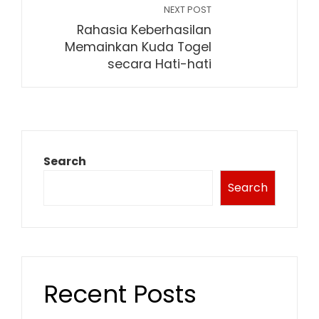
NEXT POST
Rahasia Keberhasilan
Memainkan Kuda Togel
secara Hati-hati
Search
Search
Recent Posts