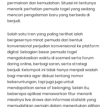
permainan dan kemudahan. Situasi ini tentunya
menarik perhatian pemuda togel yang sedang
mencari pengalaman baru yang berbeda di
berjudi.
Salah satu tren yang paling terlihat ialah
bergesernya minat pemuda dari bentuk
konvensional perjudian konvensional ke platform
digital. Sebagian besar pemuda togel
mengalokasikan waktu di sosmed serta forum
daring online, berbagi saran, serta strategi
berjudi. Kelompok ini tidak hanya menjadi wadah
bagi mereka agar diskusi tentang nomor
keberuntungan, tapi juga juga untuk
mendapatkan sense of belonging. Selain itu,
beberapa aplikasi menawarkan fitur menarik
misalnya live draws dan informasi statistik yang
memudahkan pemain dalam menentukan pilihan