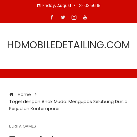
Skip
Friday, August 7
03:56:19
to
content
HDMOBILEDETAILING.COM
Home
Togel dengan Anak Muda: Mengupas Selubung Dunia
Perjudian Kontemporer
BERITA GAMES