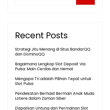
Recent Posts
Strategi Jitu Menang di Situs BandarQQ
dan DominoQQ
Bagaimana Lengkap Slot Deposit Via
Pulsa: Main Cerdas dan Hemat
Mengapa Tri adalah Pilihan Tepat untuk
Slot Pulsa
Pendekatan Berhasil Bermain Anak Muda
Lotere dalam Zaman Siber
Dapatkan Untung dari Permainan Slot