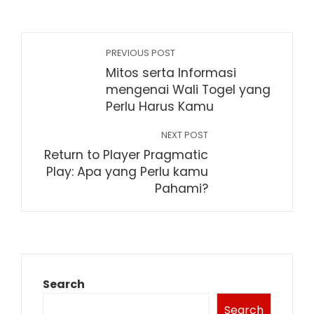
PREVIOUS POST
Mitos serta Informasi
mengenai Wali Togel yang
Perlu Harus Kamu
NEXT POST
Return to Player Pragmatic
Play: Apa yang Perlu kamu
Pahami?
Search
Search