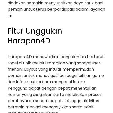
diadakan semakin menyuntikkan daya tarik bagi
pemain untuk terus berpartisipasi dalam layanan
ini.
Fitur Unggulan
Harapan4D
Harapan 4D menawarkan pengalaman bertaruh
togel di unik melalui tampilan yang sangat user-
friendly. Layout yang intuitif mempermudah
pemain untuk menavigasi berbagai pilihan game
dan informasi terbaru mengenai lotere.
Pengguna dapat dengan cepat menentukan
nomor yang diinginkan serta melakukan proses
pembayaran secara cepat, sehingga aktivitas
bermain menjadi mengasyikkan serta tidak