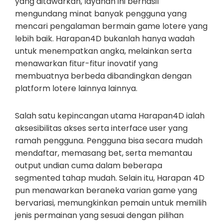
yang ditawarkan, layanan ini berhasil
mengundang minat banyak pengguna yang
mencari pengalaman bermain game lotere yang
lebih baik. Harapan4D bukanlah hanya wadah
untuk menempatkan angka, melainkan serta
menawarkan fitur-fitur inovatif yang
membuatnya berbeda dibandingkan dengan
platform lotere lainnya lainnya.
Salah satu kepincangan utama Harapan4D ialah
aksesibilitas akses serta interface user yang
ramah pengguna. Pengguna bisa secara mudah
mendaftar, memasang bet, serta memantau
output undian cuma dalam beberapa
segmented tahap mudah. Selain itu, Harapan 4D
pun menawarkan beraneka varian game yang
bervariasi, memungkinkan pemain untuk memilih
jenis permainan yang sesuai dengan pilihan