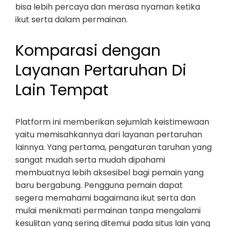
bisa lebih percaya dan merasa nyaman ketika
ikut serta dalam permainan.
Komparasi dengan
Layanan Pertaruhan Di
Lain Tempat
Platform ini memberikan sejumlah keistimewaan
yaitu memisahkannya dari layanan pertaruhan
lainnya. Yang pertama, pengaturan taruhan yang
sangat mudah serta mudah dipahami
membuatnya lebih aksesibel bagi pemain yang
baru bergabung. Pengguna pemain dapat
segera memahami bagaimana ikut serta dan
mulai menikmati permainan tanpa mengalami
kesulitan yang sering ditemui pada situs lain yang