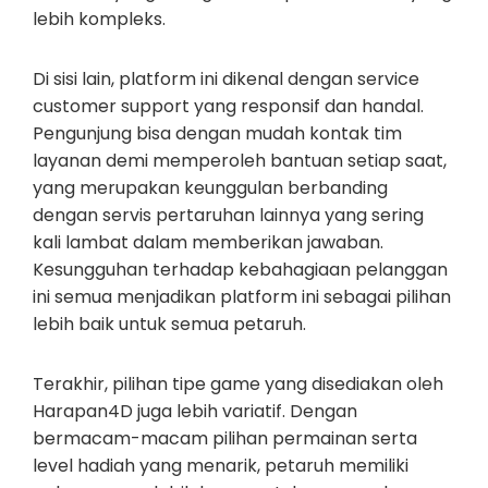
lebih kompleks.
Di sisi lain, platform ini dikenal dengan service
customer support yang responsif dan handal.
Pengunjung bisa dengan mudah kontak tim
layanan demi memperoleh bantuan setiap saat,
yang merupakan keunggulan berbanding
dengan servis pertaruhan lainnya yang sering
kali lambat dalam memberikan jawaban.
Kesungguhan terhadap kebahagiaan pelanggan
ini semua menjadikan platform ini sebagai pilihan
lebih baik untuk semua petaruh.
Terakhir, pilihan tipe game yang disediakan oleh
Harapan4D juga lebih variatif. Dengan
bermacam-macam pilihan permainan serta
level hadiah yang menarik, petaruh memiliki