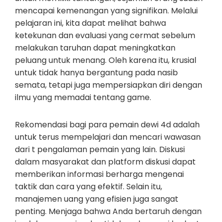
mencapai kemenangan yang signifikan. Melalui
pelajaran ini, kita dapat melihat bahwa
ketekunan dan evaluasi yang cermat sebelum
melakukan taruhan dapat meningkatkan
peluang untuk menang. Oleh karena itu, krusial
untuk tidak hanya bergantung pada nasib
semata, tetapi juga mempersiapkan diri dengan
ilmu yang memadai tentang game.
Rekomendasi bagi para pemain dewi 4d adalah
untuk terus mempelajari dan mencari wawasan
dari t pengalaman pemain yang lain. Diskusi
dalam masyarakat dan platform diskusi dapat
memberikan informasi berharga mengenai
taktik dan cara yang efektif. Selain itu,
manajemen uang yang efisien juga sangat
penting. Menjaga bahwa Anda bertaruh dengan