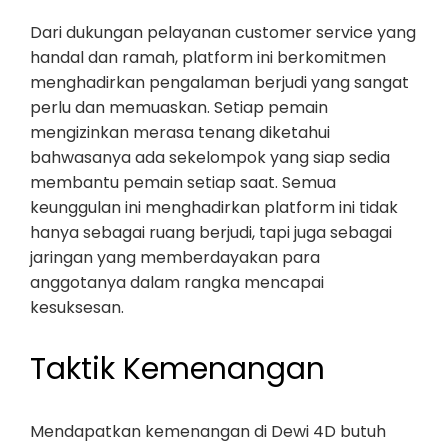
Dari dukungan pelayanan customer service yang
handal dan ramah, platform ini berkomitmen
menghadirkan pengalaman berjudi yang sangat
perlu dan memuaskan. Setiap pemain
mengizinkan merasa tenang diketahui
bahwasanya ada sekelompok yang siap sedia
membantu pemain setiap saat. Semua
keunggulan ini menghadirkan platform ini tidak
hanya sebagai ruang berjudi, tapi juga sebagai
jaringan yang memberdayakan para
anggotanya dalam rangka mencapai
kesuksesan.
Taktik Kemenangan
Mendapatkan kemenangan di Dewi 4D butuh