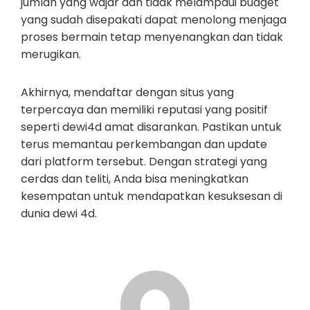
jumlah yang wajar dan tidak melampaui budget
yang sudah disepakati dapat menolong menjaga
proses bermain tetap menyenangkan dan tidak
merugikan.
Akhirnya, mendaftar dengan situs yang
terpercaya dan memiliki reputasi yang positif
seperti dewi4d amat disarankan. Pastikan untuk
terus memantau perkembangan dan update
dari platform tersebut. Dengan strategi yang
cerdas dan teliti, Anda bisa meningkatkan
kesempatan untuk mendapatkan kesuksesan di
dunia dewi 4d.