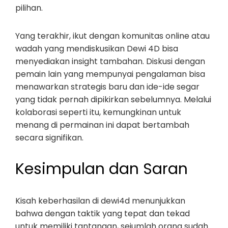
pilihan.
Yang terakhir, ikut dengan komunitas online atau
wadah yang mendiskusikan Dewi 4D bisa
menyediakan insight tambahan. Diskusi dengan
pemain lain yang mempunyai pengalaman bisa
menawarkan strategis baru dan ide-ide segar
yang tidak pernah dipikirkan sebelumnya. Melalui
kolaborasi seperti itu, kemungkinan untuk
menang di permainan ini dapat bertambah
secara signifikan.
Kesimpulan dan Saran
Kisah keberhasilan di dewi4d menunjukkan
bahwa dengan taktik yang tepat dan tekad
untuk memiliki tantangan, sejumlah orang sudah