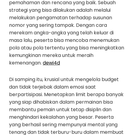
pemahaman dan rencana yang baik. Sebuah
strategi yang bisa dilakukan adalah melalui
melakukan pengamatan terhadap susunan
nomor yang sering tampak. Dengan cara
merekam angka-angka yang telah keluar di
masa lalu, peserta bisa mencoba menemukan
pola atau pola tertentu yang bisa meningkatkan
kemungkinan mereka untuk meraih
kemenangan.
dewi4d
Di samping itu, krusial untuk mengelola budget
dan tidak terjebak dalam emosi saat
berpartisipasi. Menetapkan limit berapa banyak
yang siap dihabiskan dalam permainan bisa
membantu pemain untuk tetap disiplin dan
menghindari kekalahan yang besar. Peserta
yang berhasil sering mempunyai mental yang
tenang dan tidak terburu-buru dalam membuat