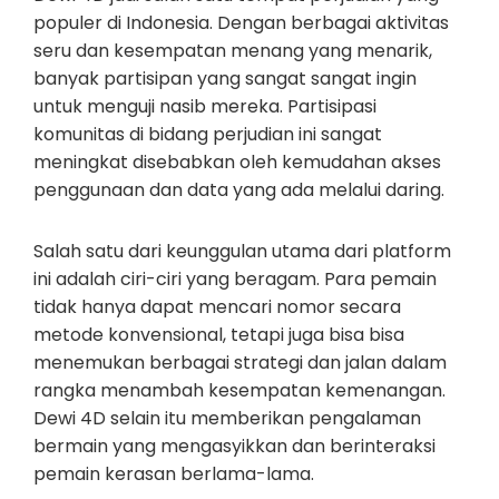
populer di Indonesia. Dengan berbagai aktivitas
seru dan kesempatan menang yang menarik,
banyak partisipan yang sangat sangat ingin
untuk menguji nasib mereka. Partisipasi
komunitas di bidang perjudian ini sangat
meningkat disebabkan oleh kemudahan akses
penggunaan dan data yang ada melalui daring.
Salah satu dari keunggulan utama dari platform
ini adalah ciri-ciri yang beragam. Para pemain
tidak hanya dapat mencari nomor secara
metode konvensional, tetapi juga bisa bisa
menemukan berbagai strategi dan jalan dalam
rangka menambah kesempatan kemenangan.
Dewi 4D selain itu memberikan pengalaman
bermain yang mengasyikkan dan berinteraksi
pemain kerasan berlama-lama.