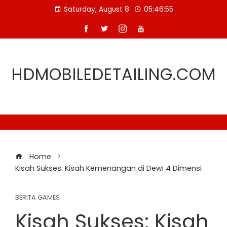
Skip
Saturday, August 8
05:46:56
to
content
HDMOBILEDETAILING.COM
Home
Kisah Sukses: Kisah Kemenangan di Dewi 4 Dimensi
BERITA GAMES
Kisah Sukses: Kisah