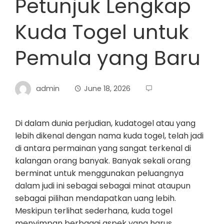
Petunjuk Lengkap
Kuda Togel untuk
Pemula yang Baru
admin
June 18, 2026
Di dalam dunia perjudian, kudatogel atau yang
lebih dikenal dengan nama kuda togel, telah jadi
di antara permainan yang sangat terkenal di
kalangan orang banyak. Banyak sekali orang
berminat untuk menggunakan peluangnya
dalam judi ini sebagai sebagai minat ataupun
sebagai pilihan mendapatkan uang lebih.
Meskipun terlihat sederhana, kuda togel
menyimpan berbagai aspek yang harus