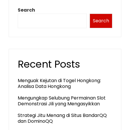
Search
Search
Recent Posts
Menguak Kejutan di Togel Hongkong:
Analisa Data Hongkong
Mengungkap Selubung Permainan Slot
Demonstrasi Jili yang Mengasyikkan
Strategi Jitu Menang di Situs BandarQQ
dan DominoQQ