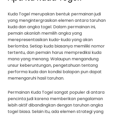
Kuda Togel merupakan bentuk permainan judi
yang mengintergrasikan elemen antara taruhan
kuda dan angka togel. Dalam permainan ini,
pemain akanlah memilih angka yang
merepresentasikan kuda-kuda yang akan
berlomba. Setiap kuda biasanya memiliki nomor
tertentu, dan pemain harus memprediksi kuda
mana yang menang. Walaupun mengandung
unsur keberuntungan, pengetahuan tentang
performa kuda dan kondisi balapan pun dapat
memengaruhi hasil taruhan.
Permainan Kuda Togel sangat populer di antara
pencinta judi karena memberikan pengalaman
lebih aktif dibandingkan dengan taruhan angka
togel biasa. Selain itu, ada elemen strategi yang