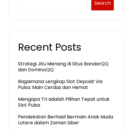
Search
Recent Posts
Strategi Jitu Menang di Situs BandarQQ
dan DominoQQ
Bagaimana Lengkap Slot Deposit Via
Pulsa: Main Cerdas dan Hemat
Mengapa Tri adalah Pilihan Tepat untuk
Slot Pulsa
Pendekatan Berhasil Bermain Anak Muda
Lotere dalam Zaman Siber