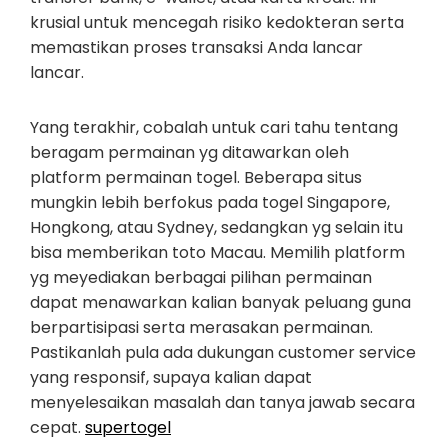
krusial untuk mencegah risiko kedokteran serta
memastikan proses transaksi Anda lancar
lancar.
Yang terakhir, cobalah untuk cari tahu tentang
beragam permainan yg ditawarkan oleh
platform permainan togel. Beberapa situs
mungkin lebih berfokus pada togel Singapore,
Hongkong, atau Sydney, sedangkan yg selain itu
bisa memberikan toto Macau. Memilih platform
yg meyediakan berbagai pilihan permainan
dapat menawarkan kalian banyak peluang guna
berpartisipasi serta merasakan permainan.
Pastikanlah pula ada dukungan customer service
yang responsif, supaya kalian dapat
menyelesaikan masalah dan tanya jawab secara
cepat.
supertogel