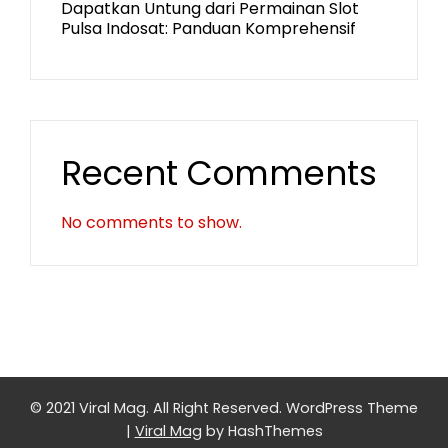
Dapatkan Untung dari Permainan Slot
Pulsa Indosat: Panduan Komprehensif
Recent Comments
No comments to show.
© 2021 Viral Mag. All Right Reserved.
WordPress Theme
|
Viral Mag
by HashThemes