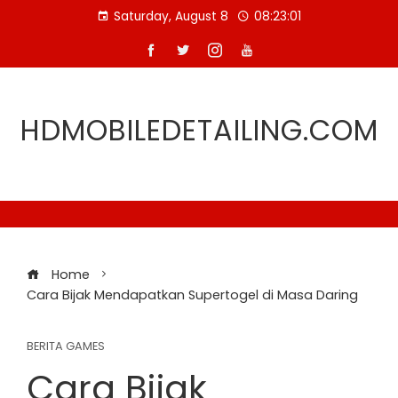
Skip
Saturday, August 8
08:23:01
to
content
HDMOBILEDETAILING.COM
Home
Cara Bijak Mendapatkan Supertogel di Masa Daring
BERITA GAMES
Cara Bijak