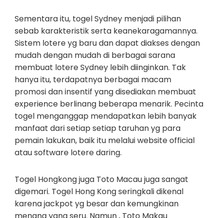
Sementara itu, togel Sydney menjadi pilihan
sebab karakteristik serta keanekaragamannya.
Sistem lotere yg baru dan dapat diakses dengan
mudah dengan mudah di berbagai sarana
membuat lotere Sydney lebih diinginkan. Tak
hanya itu, terdapatnya berbagai macam
promosi dan insentif yang disediakan membuat
experience berlinang beberapa menarik. Pecinta
togel menganggap mendapatkan lebih banyak
manfaat dari setiap setiap taruhan yg para
pemain lakukan, baik itu melalui website official
atau software lotere daring.
Togel Hongkong juga Toto Macau juga sangat
digemari. Togel Hong Kong seringkali dikenal
karena jackpot yg besar dan kemungkinan
menang yang seru. Namun , Toto Makau