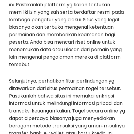
ini. Pastikanlah platform yg kalian tentukan
memiliki izin yang sah serta terdaftar resmi pada
lembaga pengatur yang diakui. Situs yang legal
biasanya akan terbuka mengenai ketentuan
permainan dan memberikan keamanan bagi
peserta. Anda bisa mencari riset online untuk
menemukan data atau ulasan dari pemain yang
lain mengenai pengalaman mereka di platform
tersebut.
Selanjutnya, perhatikan fitur perlindungan yg
ditawarkan dari situs permainan togel tersebut.
Pastikanlah bahwa situs ini memakai enkripsi
informasi untuk melindungi informasi pribadi dan
transaksi keuangan kalian. Togel secara online yg
dapat dipercaya biasanya juga menyediakan
beragam metode transaksi yang aman, misalnya
transfer bank, e-wallet, atau kartu kredit. Ini