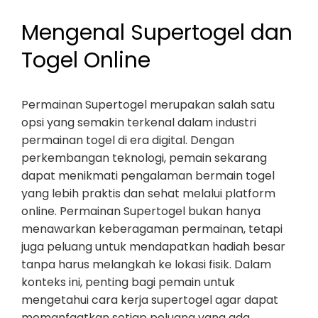
Mengenal Supertogel dan
Togel Online
Permainan Supertogel merupakan salah satu
opsi yang semakin terkenal dalam industri
permainan togel di era digital. Dengan
perkembangan teknologi, pemain sekarang
dapat menikmati pengalaman bermain togel
yang lebih praktis dan sehat melalui platform
online. Permainan Supertogel bukan hanya
menawarkan keberagaman permainan, tetapi
juga peluang untuk mendapatkan hadiah besar
tanpa harus melangkah ke lokasi fisik. Dalam
konteks ini, penting bagi pemain untuk
mengetahui cara kerja supertogel agar dapat
memanfaatkan setiap peluang yang ada.