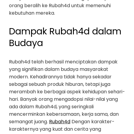
orang beralih ke Rubah4d untuk memenuhi
kebutuhan mereka.
Dampak Rubah4d dalam
Budaya
Rubah4d telah berhasil menciptakan dampak
yang signifikan dalam budaya masyarakat
modern. Kehadirannya tidak hanya sekadar
sebagai sebuah produk hiburan, tetapi juga
merambah ke berbagai aspek kehidupan sehari-
hari. Banyak orang mengadopsi nilai-nilai yang
ada dalam Rubah4d, yang seringkali
mencerminkan kebersamaan, kerja sama, dan
semangat juang.
Rubah4d
Dengan karakter-
karakternya yang kuat dan cerita yang