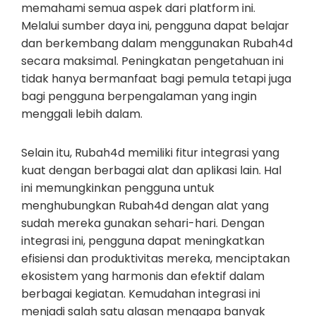
memahami semua aspek dari platform ini.
Melalui sumber daya ini, pengguna dapat belajar
dan berkembang dalam menggunakan Rubah4d
secara maksimal. Peningkatan pengetahuan ini
tidak hanya bermanfaat bagi pemula tetapi juga
bagi pengguna berpengalaman yang ingin
menggali lebih dalam.
Selain itu, Rubah4d memiliki fitur integrasi yang
kuat dengan berbagai alat dan aplikasi lain. Hal
ini memungkinkan pengguna untuk
menghubungkan Rubah4d dengan alat yang
sudah mereka gunakan sehari-hari. Dengan
integrasi ini, pengguna dapat meningkatkan
efisiensi dan produktivitas mereka, menciptakan
ekosistem yang harmonis dan efektif dalam
berbagai kegiatan. Kemudahan integrasi ini
menjadi salah satu alasan mengapa banyak