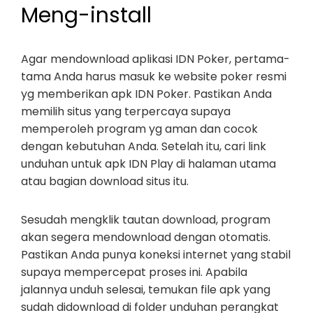
Meng-install
Agar mendownload aplikasi IDN Poker, pertama-
tama Anda harus masuk ke website poker resmi
yg memberikan apk IDN Poker. Pastikan Anda
memilih situs yang terpercaya supaya
memperoleh program yg aman dan cocok
dengan kebutuhan Anda. Setelah itu, cari link
unduhan untuk apk IDN Play di halaman utama
atau bagian download situs itu.
Sesudah mengklik tautan download, program
akan segera mendownload dengan otomatis.
Pastikan Anda punya koneksi internet yang stabil
supaya mempercepat proses ini. Apabila
jalannya unduh selesai, temukan file apk yang
sudah didownload di folder unduhan perangkat