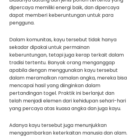
dipercaya memiliki energi baik, dan dipercaya
dapat memberi keberuntungan untuk para
pengguna.
Dalam komunitas, kayu tersebut tidak hanya
sekadar dipakai untuk permainan
keberuntungan, tetapi juga kerap terkait dalam
tradisi tertentu. Banyak orang menganggap
apabila dengan menggunakan kayu tersebut
dalam meramalkan ramalan angka, mereka bisa
mencapai hasil yang diinginkan dalam
pertandingan togel. Praktik ini berlanjut dan
telah menjadi elemen dari kehidupan sehari-hari
yang percaya atas kuasa angka dan juga kayu.
Adanya kayu tersebut juga menunjukkan
menggambarkan keterkaitan manusia dan alam.