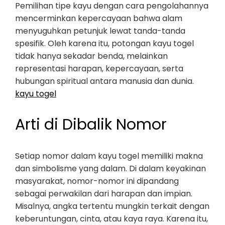
Pemilihan tipe kayu dengan cara pengolahannya
mencerminkan kepercayaan bahwa alam
menyuguhkan petunjuk lewat tanda-tanda
spesifik. Oleh karena itu, potongan kayu togel
tidak hanya sekadar benda, melainkan
representasi harapan, kepercayaan, serta
hubungan spiritual antara manusia dan dunia.
kayu togel
Arti di Dibalik Nomor
Setiap nomor dalam kayu togel memiliki makna
dan simbolisme yang dalam. Di dalam keyakinan
masyarakat, nomor-nomor ini dipandang
sebagai perwakilan dari harapan dan impian.
Misalnya, angka tertentu mungkin terkait dengan
keberuntungan, cinta, atau kaya raya. Karena itu,