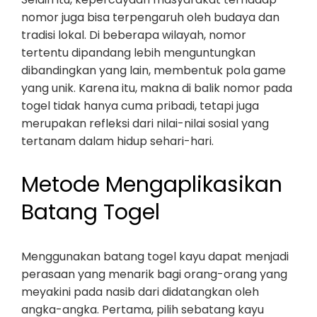
nomor juga bisa terpengaruh oleh budaya dan
tradisi lokal. Di beberapa wilayah, nomor
tertentu dipandang lebih menguntungkan
dibandingkan yang lain, membentuk pola game
yang unik. Karena itu, makna di balik nomor pada
togel tidak hanya cuma pribadi, tetapi juga
merupakan refleksi dari nilai-nilai sosial yang
tertanam dalam hidup sehari-hari.
Metode Mengaplikasikan
Batang Togel
Menggunakan batang togel kayu dapat menjadi
perasaan yang menarik bagi orang-orang yang
meyakini pada nasib dari didatangkan oleh
angka-angka. Pertama, pilih sebatang kayu