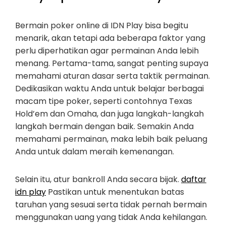
Bermain poker online di IDN Play bisa begitu
menarik, akan tetapi ada beberapa faktor yang
perlu diperhatikan agar permainan Anda lebih
menang. Pertama-tama, sangat penting supaya
memahami aturan dasar serta taktik permainan.
Dedikasikan waktu Anda untuk belajar berbagai
macam tipe poker, seperti contohnya Texas
Hold’em dan Omaha, dan juga langkah-langkah
langkah bermain dengan baik. Semakin Anda
memahami permainan, maka lebih baik peluang
Anda untuk dalam meraih kemenangan.
Selain itu, atur bankroll Anda secara bijak.
daftar
idn play
Pastikan untuk menentukan batas
taruhan yang sesuai serta tidak pernah bermain
menggunakan uang yang tidak Anda kehilangan.