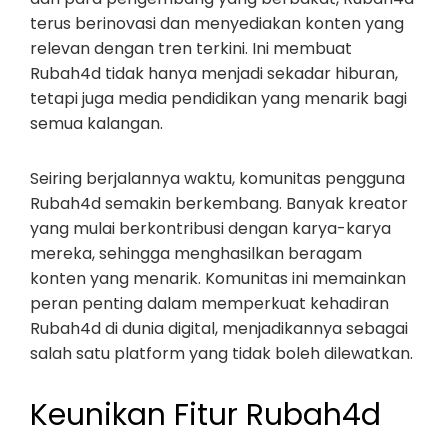
terus berinovasi dan menyediakan konten yang
relevan dengan tren terkini. Ini membuat
Rubah4d tidak hanya menjadi sekadar hiburan,
tetapi juga media pendidikan yang menarik bagi
semua kalangan.
Seiring berjalannya waktu, komunitas pengguna
Rubah4d semakin berkembang. Banyak kreator
yang mulai berkontribusi dengan karya-karya
mereka, sehingga menghasilkan beragam
konten yang menarik. Komunitas ini memainkan
peran penting dalam memperkuat kehadiran
Rubah4d di dunia digital, menjadikannya sebagai
salah satu platform yang tidak boleh dilewatkan.
Keunikan Fitur Rubah4d