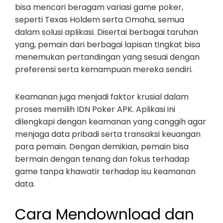
bisa mencari beragam variasi game poker,
seperti Texas Holdem serta Omaha, semua
dalam solusi aplikasi. Disertai berbagai taruhan
yang, pemain dari berbagai lapisan tingkat bisa
menemukan pertandingan yang sesuai dengan
preferensi serta kemampuan mereka sendiri.
Keamanan juga menjadi faktor krusial dalam
proses memilih IDN Poker APK. Aplikasi ini
dilengkapi dengan keamanan yang canggih agar
menjaga data pribadi serta transaksi keuangan
para pemain. Dengan demikian, pemain bisa
bermain dengan tenang dan fokus terhadap
game tanpa khawatir terhadap isu keamanan
data.
Cara Mendownload dan