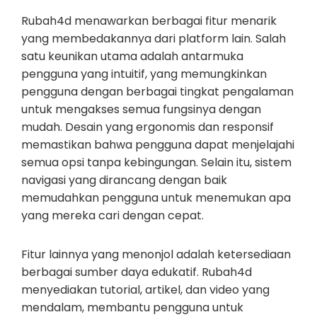
Rubah4d menawarkan berbagai fitur menarik
yang membedakannya dari platform lain. Salah
satu keunikan utama adalah antarmuka
pengguna yang intuitif, yang memungkinkan
pengguna dengan berbagai tingkat pengalaman
untuk mengakses semua fungsinya dengan
mudah. Desain yang ergonomis dan responsif
memastikan bahwa pengguna dapat menjelajahi
semua opsi tanpa kebingungan. Selain itu, sistem
navigasi yang dirancang dengan baik
memudahkan pengguna untuk menemukan apa
yang mereka cari dengan cepat.
Fitur lainnya yang menonjol adalah ketersediaan
berbagai sumber daya edukatif. Rubah4d
menyediakan tutorial, artikel, dan video yang
mendalam, membantu pengguna untuk